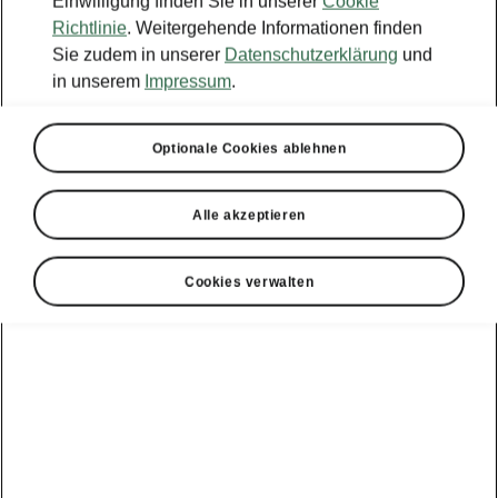
Einwilligung finden Sie in unserer
Cookie
Richtlinie
. Weitergehende Informationen finden
Sie zudem in unserer
Datenschutzerklärung
und
Modell und Batteriestand auswählen
in unserem
Impressum
.
Enyaq
Optionale Cookies ablehnen
Alle akzeptieren
Reichweite km
Batterie kW/h (netto)
Sportline
440 - 459 km
77 kWh
Stromverbrauch (kombiniert)
15.4 - 16.2 kWh/100km
Cookies verwalten
A
CO
-Emissionen (kombiniert)
0 g/km
CO
-Klasse
2
2
Laden
10 - 80 %
Ladezeit