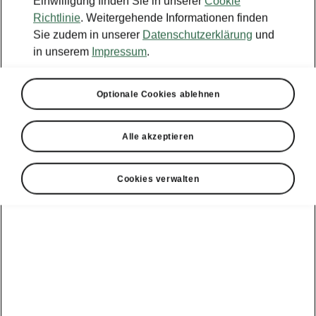
Einwilligung finden Sie in unserer
Cookie
Richtlinie
. Weitergehende Informationen finden
Sie zudem in unserer
Datenschutzerklärung
und
in unserem
Impressum
.
Wählen Sie Ihren Škoda
Optionale Cookies ablehnen
Epiq
Alle akzeptieren
Reichweite km
Batterie kW/h (netto)
Selection
430 - 435 km
52 kWh
Cookies verwalten
Stromverbrauch (kombiniert)
13.9 - 14.1 kWh/100km
A
CO
-Emissionen (kombiniert)
0 g/km
CO
-Klasse
2
2
Ihre aktuelle Nutzung
Jährliche Kilometerleistung
15000 km