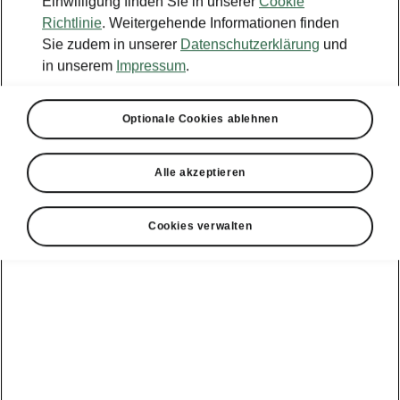
Einwilligung finden Sie in unserer
Cookie
Richtlinie
. Weitergehende Informationen finden
Markt
Sie zudem in unserer
Datenschutzerklärung
und
in unserem
Impressum
.
Sprache
Optionale Cookies ablehnen
Alle akzeptieren
Anzeigen
Cookies verwalten
Hotline
0800 44 24 24 4*