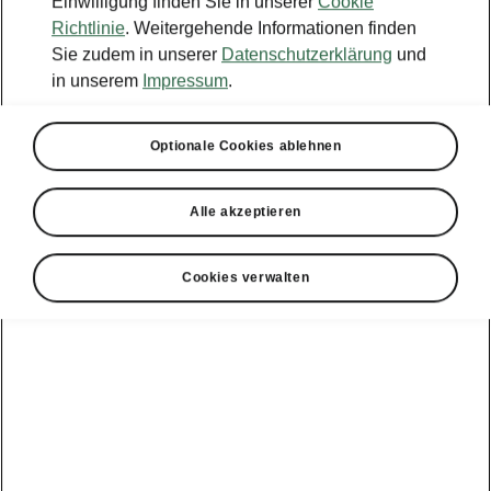
Einwilligung finden Sie in unserer
Cookie
Richtlinie
. Weitergehende Informationen finden
Markt
Sie zudem in unserer
Datenschutzerklärung
und
in unserem
Impressum
.
Sprache
Optionale Cookies ablehnen
Alle akzeptieren
Anzeigen
Cookies verwalten
Hotline
0800 44 24 24 4*