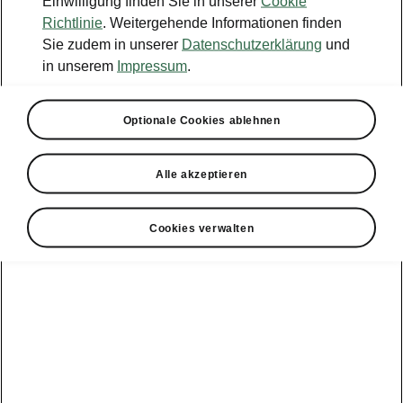
Einwilligung finden Sie in unserer
Cookie
Konfigurator
Richtlinie
. Weitergehende Informationen finden
Sie zudem in unserer
Datenschutzerklärung
und
Händlersuche
in unserem
Impressum
.
Newsletter
Optionale Cookies ablehnen
Powerpass Portal
Alle akzeptieren
Cookies verwalten
Angebote für
Gewerbekunden
zur
Service &
E-Mobilität
Finanzdienstleistungen
Zubehör
Modellübersicht
Gewerbe
E-Mobilität
Service &
Überblick
Peaq
Großkunden
Zubehör
Überblick
E‑Auto
Epiq
Finanzdienstleistungen
Förderung
Großkunden
Wartung &
Elroq
Service
Tipps & Tricks
Großkunden