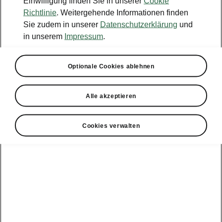
Einwilligung finden Sie in unserer
Cookie
Konfigurator
Richtlinie
. Weitergehende Informationen finden
Sie zudem in unserer
Datenschutzerklärung
und
Händlersuche
in unserem
Impressum
.
Newsletter
Optionale Cookies ablehnen
Powerpass Portal
Alle akzeptieren
Cookies verwalten
Angebote für
Gewerbekunden
zur
Service &
E-Mobilität
Finanzdienstleistungen
Zubehör
Modellübersicht
Gewerbe
E-Mobilität
Service &
Überblick
Peaq
Großkunden
Zubehör
Überblick
E‑Auto
Epiq
Finanzdienstleistungen
Förderung
Großkunden
Wartung &
Elroq
Service
Tipps & Tricks
Großkunden