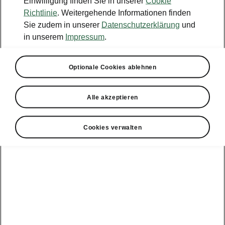
Einwilligung finden Sie in unserer
Cookie
Konfigurator
Richtlinie
. Weitergehende Informationen finden
Sie zudem in unserer
Datenschutzerklärung
und
Händlersuche
in unserem
Impressum
.
Newsletter
Optionale Cookies ablehnen
Powerpass Portal
Alle akzeptieren
Cookies verwalten
Angebote für
Gewerbekunden
zur
Service &
E-Mobilität
Finanzdienstleistungen
Zubehör
Modellübersicht
Gewerbe
E-Mobilität
Service &
Überblick
Peaq
Großkunden
Zubehör
Überblick
E‑Auto
Epiq
Finanzdienstleistungen
Förderung
Großkunden
Wartung &
Elroq
Service
Tipps & Tricks
Großkunden