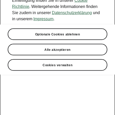
Einwilligung finden Sie in unserer
Cookie
Konfigurator
Richtlinie
. Weitergehende Informationen finden
Sie zudem in unserer
Datenschutzerklärung
und
Händlersuche
in unserem
Impressum
.
Newsletter
Optionale Cookies ablehnen
Powerpass Portal
Alle akzeptieren
Cookies verwalten
Angebote für
Gewerbekunden
zur
Service &
E-Mobilität
Finanzdienstleistungen
Zubehör
Modellübersicht
Gewerbe
E-Mobilität
Service &
Überblick
Peaq
Großkunden
Zubehör
Überblick
E‑Auto
Epiq
Finanzdienstleistungen
Förderung
Großkunden
Wartung &
Elroq
Service
Tipps & Tricks
Großkunden