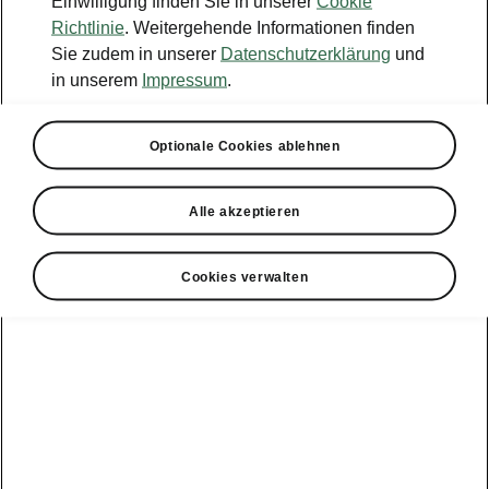
Einwilligung finden Sie in unserer
Cookie
Konfigurator
Richtlinie
. Weitergehende Informationen finden
Sie zudem in unserer
Datenschutzerklärung
und
Händlersuche
in unserem
Impressum
.
Newsletter
Optionale Cookies ablehnen
Powerpass Portal
Alle akzeptieren
Cookies verwalten
Angebote für
Gewerbekunden
zur
Service &
E-Mobilität
Finanzdienstleistungen
Zubehör
Modellübersicht
Gewerbe
E-Mobilität
Service &
Überblick
Peaq
Großkunden
Zubehör
Überblick
E‑Auto
Epiq
Finanzdienstleistungen
Förderung
Großkunden
Wartung &
Elroq
Service
Tipps & Tricks
Großkunden