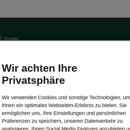
Kontakt
Powerpass Portal
Wir achten Ihre
Privatsphäre
ubehör
E-Mobilität
behör Überblick
E-Mobilität Überblick
rvice
E‑Auto Förderung
Wir verwenden Cookies und sonstige Technologien, u
min
Tipps & Tricks
Ihnen ein optimales Webseiten-Erlebnis zu bieten. Sie
rvice: E-Modelle
Batterie & Sicherheit
ermöglichen uns, Ihre Einstellungen und persönlichen
tur
Reichweite
Präferenzen zu speichern, unseren Datenverkehr zu
l Teile
Kosten und Vorteile
analysieren, Ihnen Social Media Features anzubieten 
ien Überblick
E-Mobilität Tools