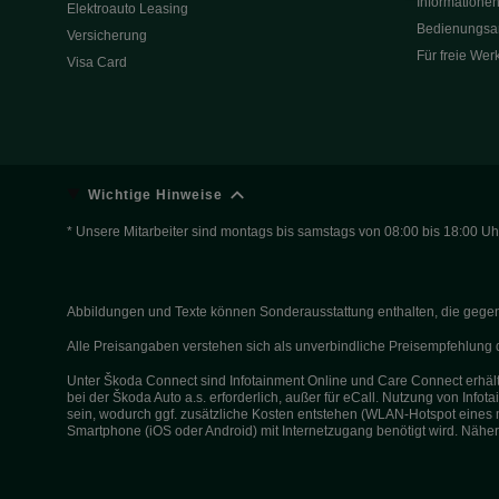
Informationen
Elektroauto Leasing
Bedienungsa
Versicherung
Für freie Wer
Visa Card
Wichtige Hinweise
* Unsere Mitarbeiter sind montags bis samstags von 08:00 bis 18:00 Uhr
Abbildungen und Texte können Sonderausstattung enthalten, die gegen Au
Alle Preisangaben verstehen sich als unverbindliche Preisempfehlun
Unter Škoda Connect sind Infotainment Online und Care Connect erhältl
bei der Škoda Auto a.s. erforderlich, außer für eCall. Nutzung von Inf
sein, wodurch ggf. zusätzliche Kosten entstehen (WLAN-Hotspot eines 
Smartphone (iOS oder Android) mit Internetzugang benötigt wird. Nähe