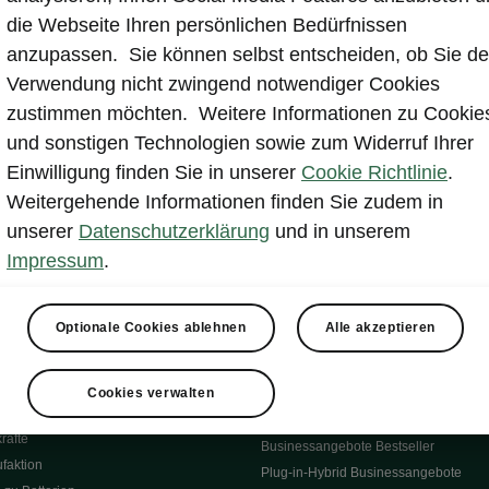
qualität
Software Update
die Webseite Ihren persönlichen Bedürfnissen
allhilfe
Unterwegs laden
anzupassen. Sie können selbst entscheiden, ob Sie de
e Vorteilspreise
Powerpass
Verwendung nicht zwingend notwendiger Cookies
Zuhause laden
zustimmen möchten. Weitere Informationen zu Cookie
on Sommer 2026
Elli Produkte
und sonstigen Technologien sowie zum Widerruf Ihrer
ifenservice
Škoda E-Modelle
Einwilligung finden Sie in unserer
Cookie Richtlinie
.
rvice
Škoda Epiq
Weitergehende Informationen finden Sie zudem in
oge
Škoda Peaq
unserer
Datenschutzerklärung
und in unserem
itungen
Škoda Elroq
 Überblick
Škoda Enyaq
Impressum
.
ct
Apps
Geschäftskunden
Optionale Cookies ablehnen
Alle akzeptieren
p
Geschäftskunden Überblick
Sonderfahrzeuge
t
Cookies verwalten
Geschäftskundenservice
technische Information
Businessflotte Steckbriefe
räfte
Businessangebote Bestseller
faktion
Plug-in-Hybrid Businessangebote