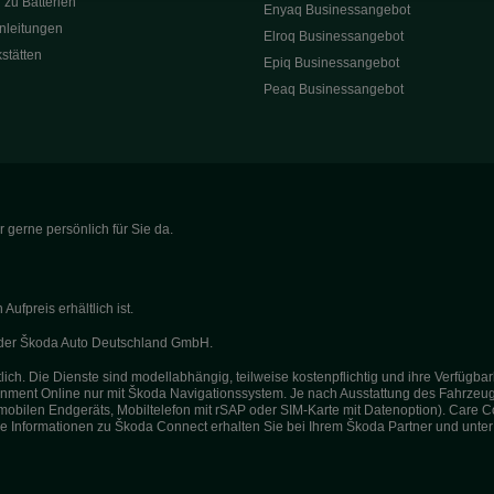
 zu Batterien
Enyaq Businessangebot
nleitungen
Elroq Businessangebot
kstätten
Epiq Businessangebot
Peaq Businessangebot
 gerne persönlich für Sie da.
fpreis erhältlich ist.
g der Škoda Auto Deutschland GmbH.
ich. Die Dienste sind modellabhängig, teilweise kostenpflichtig und ihre Verfügb
otainment Online nur mit Škoda Navigationssystem. Je nach Ausstattung des Fahrzeug
mobilen Endgeräts, Mobiltelefon mit rSAP oder SIM-Karte mit Datenoption). Care C
re Informationen zu Škoda Connect erhalten Sie bei Ihrem Škoda Partner und unte