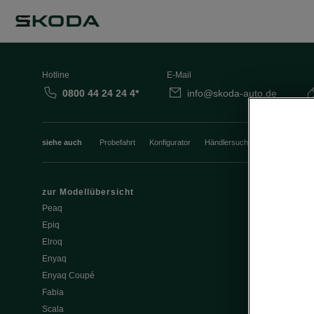
Hotline
E-Mail
0800 44 24 24 4*
info@skoda-auto.de
siehe auch
Probefahrt
Konfigurator
Händlersuche
Newsletter
zur Modellübersicht
Service & Z
Peaq
Service & Zu
Epiq
Wartung & Se
Elroq
Werkstatt-Ter
Enyaq
Wartung & Se
Enyaq Coupé
Škoda Repara
Fabia
Škoda Origina
Scala
Škoda Garant