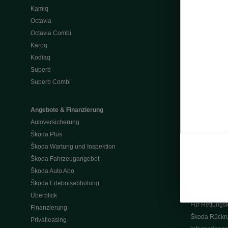
Kamiq
Škoda Service
Octavia
Pannen- & Unf
Octavia Combi
Clever Servic
Karoq
Teilerabatt x2
Kodiaq
Service-Akti
Superb
Räder und Re
Superb Combi
Škoda Mietse
Škoda Katal
Montageanle
Angebote & Finanzierung
Konnektivität
Autoversicherung
Škoda Conne
Škoda Plus
Infotainment 
Škoda Wartung und Inspektion
MyŠkoda Ap
Škoda Fahrzeugangebot
Laura
Škoda Auto Abo
2G, 3G Sunse
Škoda Erlebnisabholung
Rechtliche & 
Überblick
Für Rettungsk
Finanzierung
Škoda Rückru
Privatleasing