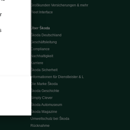
Großkunden Versicherungen & mehr
Fleet Interface
r
Über Škoda
s
Škoda Deutschland
Geschäftsleitung
Compliance
Nachhaltigkeit
Karriere
Škoda Sicherheit
Informationen für Dienstleister & L
Die Marke Škoda
Škoda Geschichte
Simply Clever
Škoda Automuseum
Škoda Magazine
Umweltschutz bei Škoda
Rücknahme