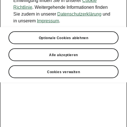
Einwilligung finden Sie in unserer
Cookie
Konfigurator
Richtlinie
. Weitergehende Informationen finden
Sie zudem in unserer
Datenschutzerklärung
und
Händlersuche
in unserem
Impressum
.
Newsletter
Optionale Cookies ablehnen
Powerpass Portal
Alle akzeptieren
Cookies verwalten
Angebote für
Gewerbekunden
zur
Service &
E-Mobilität
Finanzdienstleistungen
Zubehör
Modellübersicht
Gewerbe
E-Mobilität
Service &
Überblick
Peaq
Großkunden
Zubehör
Überblick
E‑Auto
Epiq
Finanzdienstleistungen
Förderung
Großkunden
Wartung &
Elroq
Service
Tipps & Tricks
Großkunden