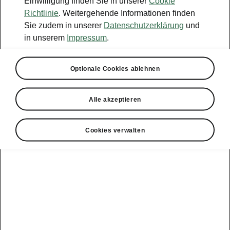
Einwilligung finden Sie in unserer
Cookie
Konfigurator
Richtlinie
. Weitergehende Informationen finden
Sie zudem in unserer
Datenschutzerklärung
und
Händlersuche
in unserem
Impressum
.
Newsletter
Optionale Cookies ablehnen
Powerpass Portal
Alle akzeptieren
Cookies verwalten
Angebote für
Gewerbekunden
zur
Service &
E-Mobilität
Finanzdienstleistungen
Zubehör
Modellübersicht
Gewerbe
E-Mobilität
Service &
Überblick
Peaq
Großkunden
Zubehör
Überblick
E‑Auto
Epiq
Finanzdienstleistungen
Förderung
Großkunden
Wartung &
Elroq
Service
Tipps & Tricks
Großkunden