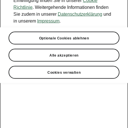
Einwilligung finden Sie in unserer
Cookie
Konfigurator
Richtlinie
. Weitergehende Informationen finden
Sie zudem in unserer
Datenschutzerklärung
und
Händlersuche
in unserem
Impressum
.
Newsletter
Optionale Cookies ablehnen
Powerpass Portal
Alle akzeptieren
Cookies verwalten
Angebote für
Gewerbekunden
zur
Service &
E-Mobilität
Finanzdienstleistungen
Zubehör
Modellübersicht
Gewerbe
E-Mobilität
Service &
Überblick
Peaq
Großkunden
Zubehör
Überblick
E‑Auto
Epiq
Finanzdienstleistungen
Förderung
Großkunden
Wartung &
Elroq
Service
Tipps & Tricks
Großkunden