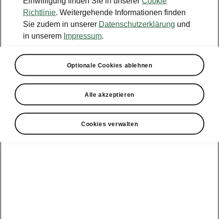
Einwilligung finden Sie in unserer
Cookie
Konfigurator
Richtlinie
. Weitergehende Informationen finden
Sie zudem in unserer
Datenschutzerklärung
und
Händlersuche
in unserem
Impressum
.
Newsletter
Optionale Cookies ablehnen
Powerpass Portal
Alle akzeptieren
Cookies verwalten
Angebote für
Gewerbekunden
zur
Service &
E-Mobilität
Finanzdienstleistungen
Zubehör
Modellübersicht
Gewerbe
E-Mobilität
Service &
Überblick
Peaq
Großkunden
Zubehör
Überblick
E‑Auto
Epiq
Finanzdienstleistungen
Förderung
Großkunden
Wartung &
Elroq
Service
Tipps & Tricks
Großkunden