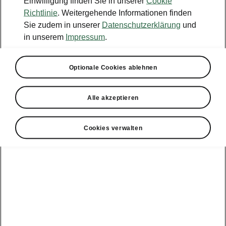
Einwilligung finden Sie in unserer
Cookie
Konfigurator
Richtlinie
. Weitergehende Informationen finden
Sie zudem in unserer
Datenschutzerklärung
und
Händlersuche
in unserem
Impressum
.
Newsletter
Optionale Cookies ablehnen
Powerpass Portal
Alle akzeptieren
Cookies verwalten
Angebote für
Gewerbekunden
zur
Service &
E-Mobilität
Finanzdienstleistungen
Zubehör
Modellübersicht
Gewerbe
E-Mobilität
Service &
Überblick
Peaq
Großkunden
Zubehör
Überblick
E‑Auto
Epiq
Finanzdienstleistungen
Förderung
Großkunden
Wartung &
Elroq
Service
Tipps & Tricks
Großkunden