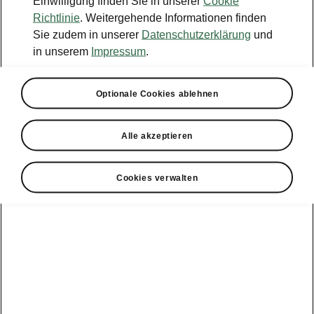
Einwilligung finden Sie in unserer
Cookie
Konfigurator
Richtlinie
. Weitergehende Informationen finden
Sie zudem in unserer
Datenschutzerklärung
und
Händlersuche
in unserem
Impressum
.
Newsletter
Optionale Cookies ablehnen
Powerpass Portal
Alle akzeptieren
Cookies verwalten
Angebote für
Gewerbekunden
zur
Service &
E-Mobilität
Finanzdienstleistungen
Zubehör
Modellübersicht
Gewerbe
E-Mobilität
Service &
Überblick
Peaq
Großkunden
Zubehör
Überblick
E‑Auto
Epiq
Finanzdienstleistungen
Förderung
Großkunden
Wartung &
Elroq
Service
Tipps & Tricks
Großkunden