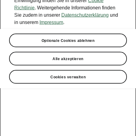
Einwilligung finden Sie in unserer
Cookie
Konfigurator
Richtlinie
. Weitergehende Informationen finden
Sie zudem in unserer
Datenschutzerklärung
und
Händlersuche
in unserem
Impressum
.
Newsletter
Optionale Cookies ablehnen
Powerpass Portal
Alle akzeptieren
Cookies verwalten
Angebote für
Gewerbekunden
zur
Service &
E-Mobilität
Finanzdienstleistungen
Zubehör
Modellübersicht
Gewerbe
E-Mobilität
Service &
Überblick
Peaq
Großkunden
Zubehör
Überblick
E‑Auto
Epiq
Finanzdienstleistungen
Förderung
Großkunden
Wartung &
Elroq
Service
Tipps & Tricks
Großkunden