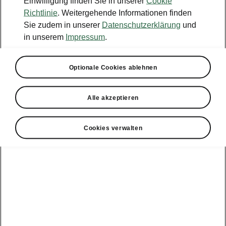
Einwilligung finden Sie in unserer
Cookie
Konfigurator
Richtlinie
. Weitergehende Informationen finden
Sie zudem in unserer
Datenschutzerklärung
und
Händlersuche
in unserem
Impressum
.
Newsletter
Optionale Cookies ablehnen
Powerpass Portal
Alle akzeptieren
Cookies verwalten
Angebote für
Gewerbekunden
zur
Service &
E-Mobilität
Finanzdienstleistungen
Zubehör
Modellübersicht
Gewerbe
E-Mobilität
Service &
Überblick
Peaq
Großkunden
Zubehör
Überblick
E‑Auto
Epiq
Finanzdienstleistungen
Förderung
Großkunden
Wartung &
Elroq
Service
Tipps & Tricks
Großkunden