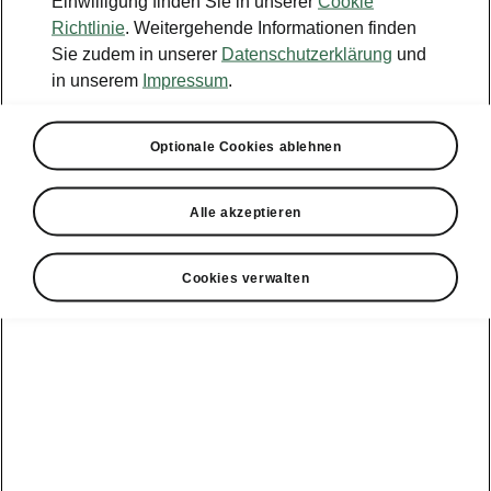
Einwilligung finden Sie in unserer
Cookie
Konfigurator
Richtlinie
. Weitergehende Informationen finden
Sie zudem in unserer
Datenschutzerklärung
und
Händlersuche
in unserem
Impressum
.
Newsletter
Optionale Cookies ablehnen
Powerpass Portal
Alle akzeptieren
Cookies verwalten
Angebote für
Gewerbekunden
zur
Service &
E-Mobilität
Finanzdienstleistungen
Zubehör
Modellübersicht
Gewerbe
E-Mobilität
Service &
Überblick
Peaq
Großkunden
Zubehör
Überblick
E‑Auto
Epiq
Finanzdienstleistungen
Förderung
Großkunden
Wartung &
Elroq
Service
Tipps & Tricks
Großkunden