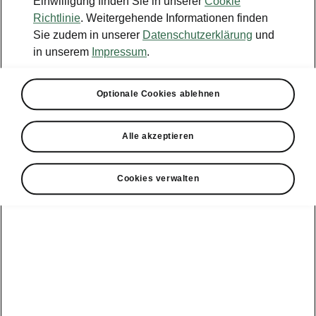
Einwilligung finden Sie in unserer
Cookie
Probefahrt
Richtlinie
. Weitergehende Informationen finden
Sie zudem in unserer
Datenschutzerklärung
und
Konfigurator
in unserem
Impressum
.
Händlersuche
Optionale Cookies ablehnen
Newsletter
Powerpass Portal
Alle akzeptieren
Cookies verwalten
Angebote für
Gewerbekunden
zur
Service &
E-Mobilität
Finanzdienstleistungen
Zubehör
Modellübersicht
Gewerbe
E-Mobilität
Service &
Überblick
Peaq
Großkunden
Zubehör
Überblick
E‑Auto
Epiq
Finanzdienstleistungen