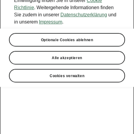
Einwilligung finden Sie in unserer
Cookie
Richtlinie
. Weitergehende Informationen finden
Sie zudem in unserer
Datenschutzerklärung
und
in unserem
Impressum
.
Optionale Cookies ablehnen
Alle akzeptieren
Cookies verwalten
Škoda Epiq – Clevere Technologie
KESSY
Nie wieder nach dem Schlüssel suchen. Mit
KESSY lassen sich die Türen optional ganz
einfach ver- oder entriegeln und das Fahrzeug
starten oder ausschalten – dafür muss sich der
Schlüssel nur in der Nähe befinden.