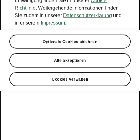
Einwilligung finden Sie in unserer
Cookie
Richtlinie
. Weitergehende Informationen finden
Sie zudem in unserer
Datenschutzerklärung
und
in unserem
Impressum
.
Wählen Sie Ihren Škoda
Optionale Cookies ablehnen
Enyaq
Alle akzeptieren
Reichweite km
Batterie kW/h (netto)
Selection
547 - 580 km
77 kWh
Cookies verwalten
Stromverbrauch (kombiniert)
15.4 - 16.5 kWh/100km
A
CO
-Emissionen (kombiniert)
0 g/km
CO
-Klasse
2
2
Ihre aktuelle Nutzung
Jährliche Kilometerleistung
15000 km