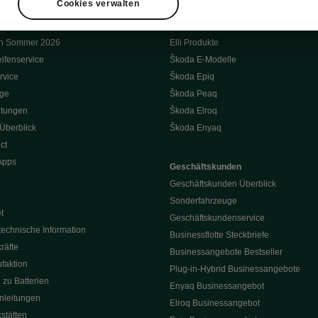
Cookies verwalten
e Vorteilspreise
Powerpass
Zuhause laden
on Sommer 2026
Elli Produkte
ifenservice
Škoda E-Modelle
rvice
Škoda Epiq
oge
Škoda Peaq
itungen
Škoda Elroq
 Überblick
Škoda Enyaq
ct
Apps
Geschäftskunden
p
Geschäftskunden Überblick
Sonderfahrzeuge
t
Geschäftskundenservice
technische Information
Businessflotte Steckbriefe
räfte
Businessangebote Bestseller
faktion
Plug-in-Hybrid Businessangebote
 zu Batterien
Enyaq Businessangebot
nleitungen
Elroq Businessangebot
kstätten