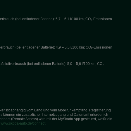
verbrauch (bei entladener Batterie): 5,7 – 6,1 l/100 km; CO₂-Emissionen
verbrauch (bei entladener Batterie): 4,9 – 5,5 l/100 km; CO₂-Emissionen
tstoffverbrauch (bei entladener Batterie): 5,0 – 5,6 l/100 km; CO₂-
arkeit ist abhängig vom Land und vom Mobilfunkempfang. Registrierung
s können ein zusätzlicher Internetzugang und Datentarif erforderlich
onnect (Remote Access) wird mit der MyŠkoda App gesteuert, wofür ein
r
www.skoda-auto.de/connect
.