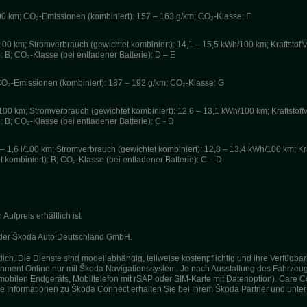
/100 km; CO₂-Emissionen (kombiniert): 157 – 163 g/km; CO₂-Klasse: F
l/100 km; Stromverbrauch (gewichtet kombiniert): 14,1 – 15,5 kWh/100 km; Kraftstoff
: B; CO₂-Klasse (bei entladener Batterie): D – E
; CO₂-Emissionen (kombiniert): 187 – 192 g/km; CO₂-Klasse: G
l/100 km; Stromverbrauch (gewichtet kombiniert): 12,6 – 13,1 kWh/100 km; Kraftstoff
: B; CO₂-Klasse (bei entladener Batterie): C - D
– 1,6 l/100 km; Stromverbrauch (gewichtet kombiniert): 12,8 – 13,4 kWh/100 km; Kraf
 kombiniert): B; CO₂-Klasse (bei entladener Batterie): C – D
fpreis erhältlich ist.
g der Škoda Auto Deutschland GmbH.
ich. Die Dienste sind modellabhängig, teilweise kostenpflichtig und ihre Verfügb
otainment Online nur mit Škoda Navigationssystem. Je nach Ausstattung des Fahrzeug
mobilen Endgeräts, Mobiltelefon mit rSAP oder SIM-Karte mit Datenoption). Care C
re Informationen zu Škoda Connect erhalten Sie bei Ihrem Škoda Partner und unte