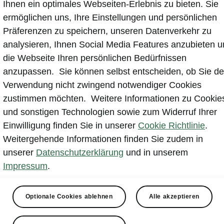
Ihnen ein optimales Webseiten-Erlebnis zu bieten. Sie
ermöglichen uns, Ihre Einstellungen und persönlichen
Präferenzen zu speichern, unseren Datenverkehr zu
Kontakt
analysieren, Ihnen Social Media Features anzubieten 
die Webseite Ihren persönlichen Bedürfnissen
anzupassen. Sie können selbst entscheiden, ob Sie de
Powerpass Portal
Verwendung nicht zwingend notwendiger Cookies
zustimmen möchten. Weitere Informationen zu Cookie
ubehör
E-Mobilität
und sonstigen Technologien sowie zum Widerruf Ihrer
behör Überblick
E-Mobilität Überblick
Einwilligung finden Sie in unserer
Cookie Richtlinie
.
rvice
E‑Auto Förderung
Weitergehende Informationen finden Sie zudem in
min
Tipps & Tricks
unserer
Datenschutzerklärung
und in unserem
rvice: E-Modelle
Batterie & Sicherheit
Impressum
.
tur
Reichweite
l Teile
Kosten und Vorteile
ien Überblick
E-Mobilität Tools
Optionale Cookies ablehnen
Alle akzeptieren
qualität
Software Update
allhilfe
Unterwegs laden