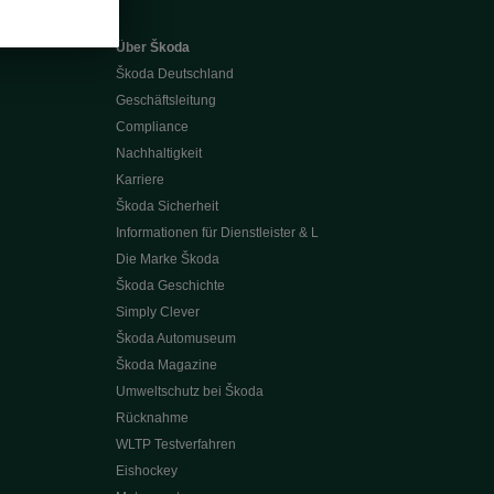
Über Škoda
Škoda Deutschland
Geschäftsleitung
Compliance
Nachhaltigkeit
Karriere
Škoda Sicherheit
Informationen für Dienstleister & L
Die Marke Škoda
Škoda Geschichte
Simply Clever
Škoda Automuseum
Škoda Magazine
Umweltschutz bei Škoda
Rücknahme
WLTP Testverfahren
Eishockey