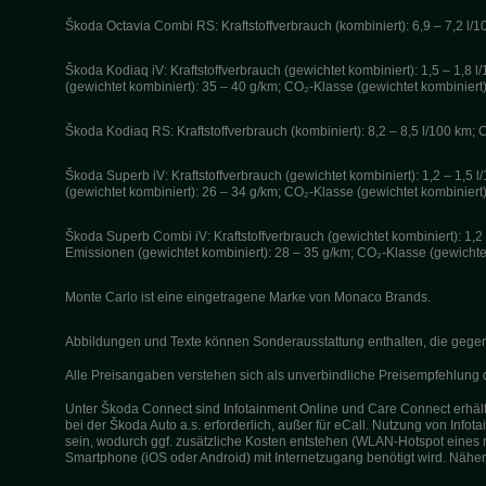
Škoda Octavia Combi RS: Kraftstoffverbrauch (kombiniert): 6,9 – 7,2 l
Škoda Kodiaq iV: Kraftstoffverbrauch (gewichtet kombiniert): 1,5 – 1,8 
(gewichtet kombiniert): 35 – 40 g/km; CO₂-Klasse (gewichtet kombiniert)
Škoda Kodiaq RS: Kraftstoffverbrauch (kombiniert): 8,2 – 8,5 l/100 km
Škoda Superb iV: Kraftstoffverbrauch (gewichtet kombiniert): 1,2 – 1,5 
(gewichtet kombiniert): 26 – 34 g/km; CO₂-Klasse (gewichtet kombiniert)
Škoda Superb Combi iV: Kraftstoffverbrauch (gewichtet kombiniert): 1,2 
Emissionen (gewichtet kombiniert): 28 – 35 g/km; CO₂-Klasse (gewichtet
Monte Carlo ist eine eingetragene Marke von Monaco Brands.
Abbildungen und Texte können Sonderausstattung enthalten, die gegen Au
Alle Preisangaben verstehen sich als unverbindliche Preisempfehlun
Unter Škoda Connect sind Infotainment Online und Care Connect erhältl
bei der Škoda Auto a.s. erforderlich, außer für eCall. Nutzung von Inf
sein, wodurch ggf. zusätzliche Kosten entstehen (WLAN-Hotspot eines 
Smartphone (iOS oder Android) mit Internetzugang benötigt wird. Nähe