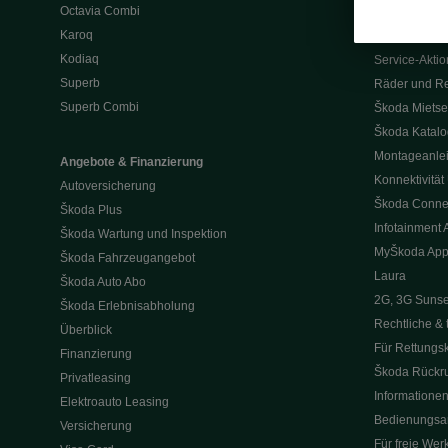
Octavia Combi
Clever Servic
Karoq
Teilerabatt x2
Kodiaq
Service-Akti
Superb
Räder und Re
Superb Combi
Škoda Mietse
Škoda Katal
Montageanle
Angebote & Finanzierung
Konnektivität
Autoversicherung
Škoda Conne
Škoda Plus
Infotainment 
Škoda Wartung und Inspektion
MyŠkoda Ap
Škoda Fahrzeugangebot
Laura
Škoda Auto Abo
2G, 3G Sunse
Škoda Erlebnisabholung
Rechtliche & 
Überblick
Für Rettungsk
Finanzierung
Škoda Rückru
Privatleasing
Informationen
Elektroauto Leasing
Bedienungsa
Versicherung
Für freie Wer