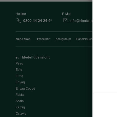
Hotline
E-Mail
0800 44 24 24 4*
info@skoda-auto.de
siehe auch
Probefahrt
Konfigurator
Händlersuche
Newsletter
zur Modellübersicht
Service & Z
Peaq
Service & Zu
Epiq
Wartung & Se
Elroq
Werkstatt-Ter
Enyaq
Wartung & Se
Enyaq Coupé
Škoda Repara
Fabia
Škoda Origina
Scala
Škoda Garant
Kamiq
Škoda Service
Octavia
Pannen- & Unf