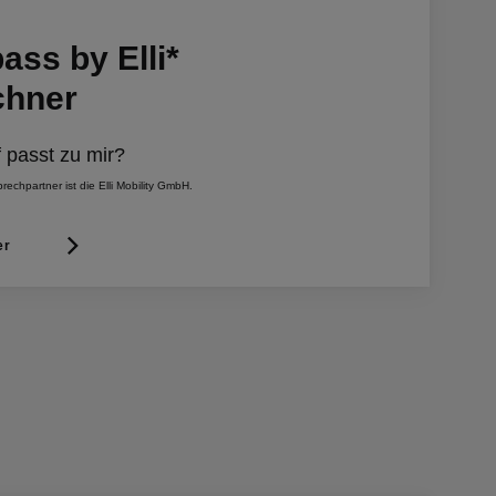
ss by Elli*
chner
f passt zu mir?
rechpartner ist die Elli Mobility GmbH.
er