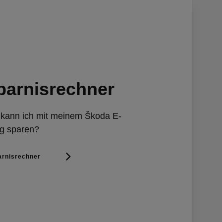
parnisrechner
l kann ich mit meinem Škoda E-
g sparen?
arnisrechner