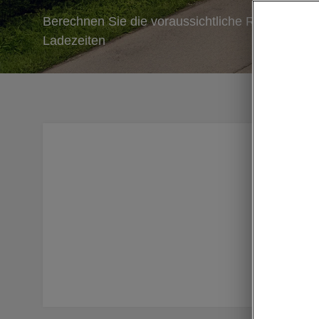
Berechnen Sie die voraussichtliche Reichweite,
Ladezeiten
Ganz glei
planen –
Škoda ber
Einsparu
Entdecken
transpar