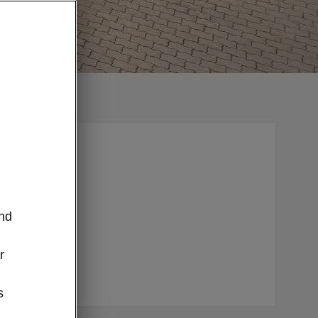
m
oda
 Denn mit
ite,
und
ten Sie?
r
s