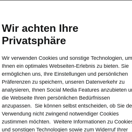
 Einsparungen &
Wir achten Ihre
Privatsphäre
Wir verwenden Cookies und sonstige Technologien, u
Ihnen ein optimales Webseiten-Erlebnis zu bieten. Sie
ch, wo Sie sind oder was Sie mit Ihrem elektrischen Šk
ermöglichen uns, Ihre Einstellungen und persönlichen
 mit unseren Tools stehen Ihnen immer alle Wege offen.
Präferenzen zu speichern, unseren Datenverkehr zu
echnen Sie spielend leicht die voraussichtliche Reichwe
analysieren, Ihnen Social Media Features anzubieten 
ngen und Ladezeiten Ihres Fahrzeugs. Also, worauf war
die Webseite Ihren persönlichen Bedürfnissen
 Sie Elektromobilität so einfach, flexibel, individuell und
anzupassen. Sie können selbst entscheiden, ob Sie de
ent – so wie Sie es von Škoda gewohnt sind.
Verwendung nicht zwingend notwendiger Cookies
zustimmen möchten. Weitere Informationen zu Cookie
und sonstigen Technologien sowie zum Widerruf Ihrer