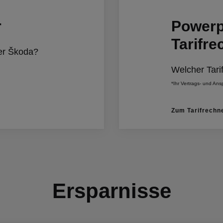
r
Powerpa
Tarifre
her Škoda?
Welcher Tari
*Ihr Vertrags- und Ansp
Zum Tarifrechn
Ersparnisse