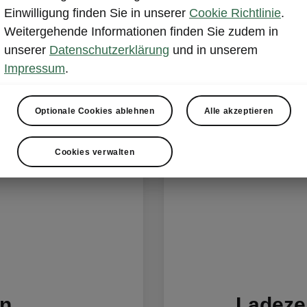
Einwilligung finden Sie in unserer
Cookie Richtlinie
.
Weitergehende Informationen finden Sie zudem in
Laden & Reichweite
unserer
Datenschutzerklärung
und in unserem
Impressum
.
Optionale Cookies ablehnen
Alle akzeptieren
Cookies verwalten
en
Ladeze