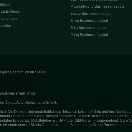
faktion
Plug-in-Hybrid Businessangebote
 zu Batterien
Enyaq Businessangebot
nleitungen
Elroq Businessangebot
kstätten
Epiq Businessangebot
Peaq Businessangebot
 gerne persönlich für Sie da.
fpreis erhältlich ist.
g der Škoda Auto Deutschland GmbH.
ich. Die Dienste sind modellabhängig, teilweise kostenpflichtig und ihre Verfügb
otainment Online nur mit Škoda Navigationssystem. Je nach Ausstattung des Fahrzeug
mobilen Endgeräts, Mobiltelefon mit rSAP oder SIM-Karte mit Datenoption). Care C
re Informationen zu Škoda Connect erhalten Sie bei Ihrem Škoda Partner und unte