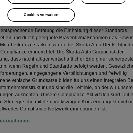
 und Einhaltung aller ethischen und rechtlichen Standards
 Wettbewerb, Finanzen, Steuern, Schutz von Umwelt und Mit
Cookies verwalten
hberechtigung.
entsprechende Beratung die Einhaltung dieser Standards
tellen und durch geeignete Präventivmaßnahmen das Bewus
 Mitarbeitern zu stärken, wurde bei Škoda Auto Deutschland 
 Compliance eingerichtet. Die Škoda Auto Gruppe ist der
g, dass nachhaltiger wirtschaftlicher Erfolg nur sichergeste
nn, wenn Regeln und Standards befolgt werden. Gesetzlich
nforderungen, eingegangene Verpflichtungen und freiwillig
ne ethische Grundsätze bilden für uns einen integralen Be
nternehmensstruktur und sind die Leitlinie, an der wir unsere
ungen ausrichten. Unsere Compliance-Aktivitäten sind Teil e
ten Strategie, die mit dem Volkswagen Konzern abgestimmt un
ltweites Compliance-Netzwerk eingebunden ist.
Informationen