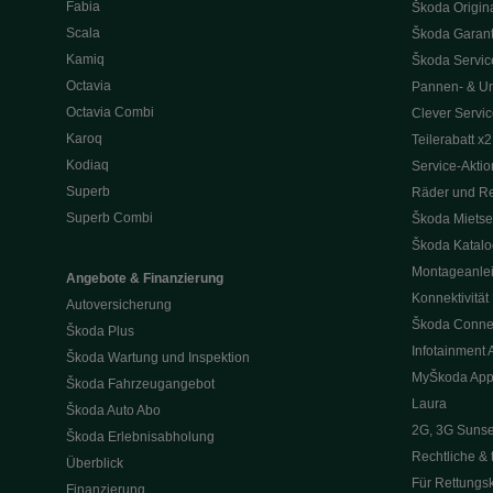
Fabia
Škoda Origina
Scala
Škoda Garant
Kamiq
Škoda Service
Octavia
Pannen- & Unf
Octavia Combi
Clever Servic
Karoq
Teilerabatt x2
Kodiaq
Service-Akti
Superb
Räder und Re
Superb Combi
Škoda Mietse
Škoda Katal
Montageanle
Angebote & Finanzierung
Konnektivität
Autoversicherung
Škoda Conne
Škoda Plus
Infotainment 
Škoda Wartung und Inspektion
MyŠkoda Ap
Škoda Fahrzeugangebot
Laura
Škoda Auto Abo
2G, 3G Sunse
Škoda Erlebnisabholung
Rechtliche & 
Überblick
Für Rettungsk
Finanzierung