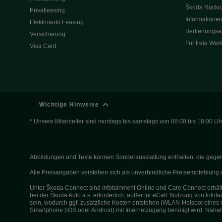
Škoda Rückru
Privatleasing
Informationen
Elektroauto Leasing
Bedienungsa
Versicherung
Für freie Wer
Visa Card
Wichtige Hinweise
* Unsere Mitarbeiter sind montags bis samstags von 08:00 bis 18:00 Uhr
Abbildungen und Texte können Sonderausstattung enthalten, die gegen Au
Alle Preisangaben verstehen sich als unverbindliche Preisempfehlun
Unter Škoda Connect sind Infotainment Online und Care Connect erhältl
bei der Škoda Auto a.s. erforderlich, außer für eCall. Nutzung von Inf
sein, wodurch ggf. zusätzliche Kosten entstehen (WLAN-Hotspot eines 
Smartphone (iOS oder Android) mit Internetzugang benötigt wird. Nähe