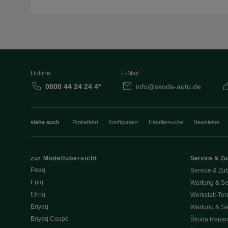
Hotline
E-Mail
0800 44 24 24 4*
info@skoda-auto.de
siehe auch
Probefahrt
Konfigurator
Händlersuche
Newsletter
zur Modellübersicht
Service & Z
Peaq
Service & Zu
Epiq
Wartung & Se
Elroq
Werkstatt-Ter
Enyaq
Wartung & Se
Enyaq Coupé
Škoda Repara