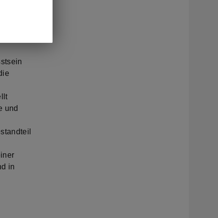
 in den
arbeitern
stsein
die
llt
e und
standteil
iner
d in