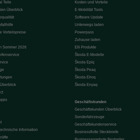
l Teile
Kosten und Vorteile
ien Überblick
E-Mobilität Tools
qualität
Software Update
allhilfe
Unterwegs laden
e Vorteilspreise
Powerpass
Zuhause laden
on Sommer 2026
Elli Produkte
ifenservice
Škoda E-Modelle
rvice
Škoda Epiq
oge
Škoda Peaq
itungen
Škoda Elroq
 Überblick
Škoda Enyaq
ct
Apps
Geschäftskunden
p
Geschäftskunden Überblick
Sonderfahrzeuge
t
Geschäftskundenservice
technische Information
Businessflotte Steckbriefe
räfte
Businessangebote Bestseller