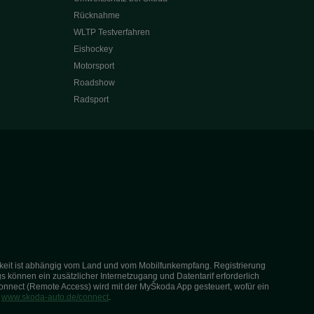
Rücknahme
WLTP Testverfahren
Eishockey
Motorsport
Roadshow
Radsport
arkeit ist abhängig vom Land und vom Mobilfunkempfang. Registrierung
s können ein zusätzlicher Internetzugang und Datentarif erforderlich
onnect (Remote Access) wird mit der MyŠkoda App gesteuert, wofür ein
r
www.skoda-auto.de/connect
.