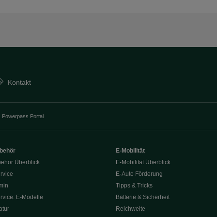
Kontakt
Powerpass Portal
ubehör
E-Mobilität
behör Überblick
E-Mobilität Überblick
rvice
E‑Auto Förderung
min
Tipps & Tricks
rvice: E-Modelle
Batterie & Sicherheit
tur
Reichweite