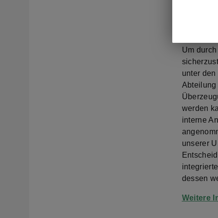
Anwendung
Bereichen
und Gleic
Um durch 
sicherzus
unter den
Abteilung
Überzeugun
werden ka
interne A
angenomme
unserer U
Entscheid
integrier
dessen we
Weitere 