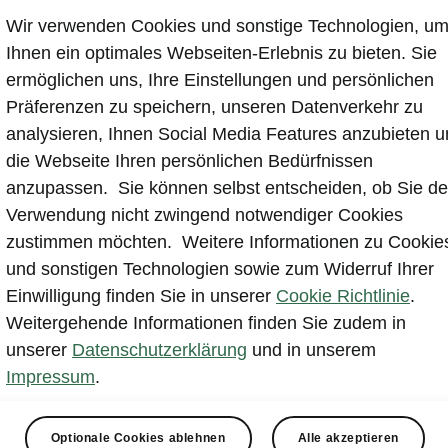
Wir verwenden Cookies und sonstige Technologien, u
Ihnen ein optimales Webseiten-Erlebnis zu bieten. Sie
ermöglichen uns, Ihre Einstellungen und persönlichen
Präferenzen zu speichern, unseren Datenverkehr zu
analysieren, Ihnen Social Media Features anzubieten 
die Webseite Ihren persönlichen Bedürfnissen
anzupassen. Sie können selbst entscheiden, ob Sie de
Verwendung nicht zwingend notwendiger Cookies
pliance
zustimmen möchten. Weitere Informationen zu Cookie
und sonstigen Technologien sowie zum Widerruf Ihrer
Einwilligung finden Sie in unserer
Cookie Richtlinie
.
o Deutschland und die gesamte Škoda Auto Gruppe legen
Weitergehende Informationen finden Sie zudem in
n Wert auf ihre Verantwortung für die Einhaltung rechtlicher
unserer
Datenschutzerklärung
und in unserem
 interner Bestimmungen, ethischer Prinzipien und freiwillige
Impressum
.
tungen. Unsere Compliance beschränkt sich nicht auf unsere
beziehungen, sondern umfasst sämtliche Aktivitäten innerha
 des Konzerns. Die Škoda Auto Gruppe verfolgt mit Nachdru
Optionale Cookies ablehnen
Alle akzeptieren