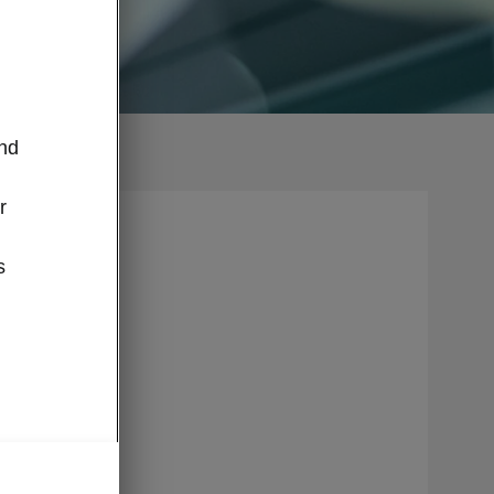
m
und
r
s
r
lb und
ck die