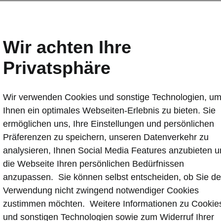
iten ausschließlich Škoda
Wir achten Ihre
Privatsphäre
Wir verwenden Cookies und sonstige Technologien, u
Ihnen ein optimales Webseiten-Erlebnis zu bieten. Sie
ie wir bei unseren Fahrzeugen Wert auf Qualität, Zuverläss
ermöglichen uns, Ihre Einstellungen und persönlichen
t legen, stellen wir auch an die Produktion und Entwicklung
Präferenzen zu speichern, unseren Datenverkehr zu
eilen höchste Ansprüche. Ein Großteil der Ersatzteile wird pa
len entwickelt, wodurch der spätere Einbau reibungslos und
analysieren, Ihnen Social Media Features anzubieten 
 geht.
die Webseite Ihren persönlichen Bedürfnissen
anzupassen. Sie können selbst entscheiden, ob Sie de
ment an Škoda Original Teilen umfasst alle in einem Fahrze
Verwendung nicht zwingend notwendiger Cookies
 Teile wie zum Beispiel Verschleißteile, Karosserieteile,
zustimmen möchten. Weitere Informationen zu Cookie
zscheiben, Scheinwerfer und vieles mehr. Škoda Original Te
ch Produktionsende eines Modells noch mehrere Jahre lang v
und sonstigen Technologien sowie zum Widerruf Ihrer