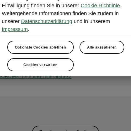
hen sich also keine Sorgen zu machen, dass wir kein Originalt
Einwilligung finden Sie in unserer
Cookie Richtlinie
.
da haben. Bei Fragen wenden Sie sich gerne an Ihren Škod
Weitergehende Informationen finden Sie zudem in
rtner.
unserer
Datenschutzerklärung
und in unserem
Impressum
.
m Klick zum passenden Abschnitt:
iginal Teile im Überblick
Optionale Cookies ablehnen
Alle akzeptieren
l Škoda Motoröle
sige Teilelogistik
Cookies verwalten
ORUM®-Teile und Teilerabatt x2