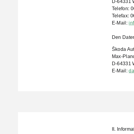
D-64331 W
Telefon: 
Telefax: 
E-Mail:
in
Den Daten
Škoda Au
Max-Planc
D-64331 W
E-Mail:
da
II. Infor