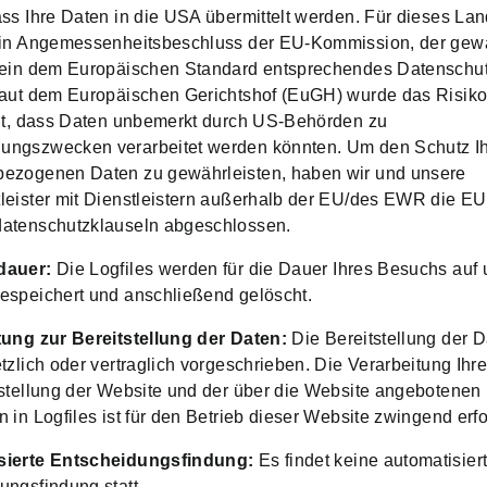
ass Ihre Daten in die USA übermittelt werden. Für dieses Lan
ein Angemessenheitsbeschluss der EU-Kommission, der gewäh
 ein dem Europäischen Standard entsprechendes Datenschu
Laut dem Europäischen Gerichtshof (EuGH) wurde das Risik
llt, dass Daten unbemerkt durch US-Behörden zu
ngszwecken verarbeitet werden könnten. Um den Schutz Ih
ezogenen Daten zu gewährleisten, haben wir und unsere
leister mit Dienstleistern außerhalb der EU/des EWR die EU
atenschutzklauseln abgeschlossen.
dauer:
Die Logfiles werden für die Dauer Ihres Besuchs auf 
espeichert und anschließend gelöscht.
tung zur Bereitstellung der Daten:
Die Bereitstellung der D
tzlich oder vertraglich vorgeschrieben. Die Verarbeitung Ihr
tstellung der Website und der über die Website angebotenen
 in Logfiles ist für den Betrieb dieser Website zwingend erfo
sierte Entscheidungsfindung:
Es findet keine automatisier
ungsfindung statt.