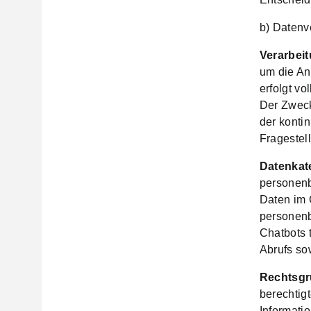
b) Datenv
Verarbei
um die An
erfolgt v
Der Zweck
der konti
Fragestel
Datenkat
personen
Daten im 
personenb
Chatbots 
Abrufs so
Rechtsgr
berechtig
Informatio