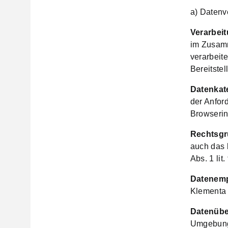
a) Datenv
Verarbei
im Zusamm
verarbeit
Bereitstel
Datenkat
der Anfor
Browserin
Rechtsgr
auch das 
Abs. 1 lit
Datenemp
Klementa 
Datenüber
Umgebung 