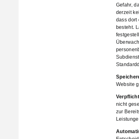
Gefahr, d
derzeit k
dass dort
besteht. 
festgeste
Überwachu
personenb
Subdienst
Standardd
Speicher
Website g
Verpflich
nicht gese
zur Berei
Leistungen
Automati
Entscheid