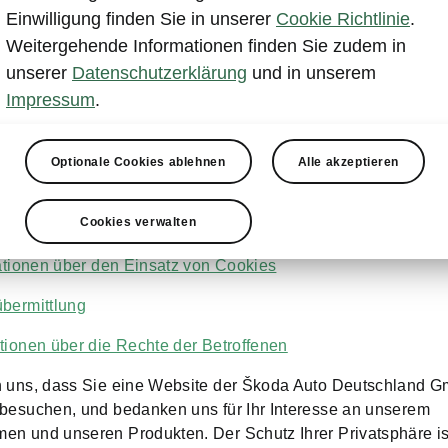
Einwilligung finden Sie in unserer
Cookie Richtlinie
.
Weitergehende Informationen finden Sie zudem in
unserer
Datenschutzerklärung
und in unserem
Impressum
.
ne Hinweise
Optionale Cookies ablehnen
Alle akzeptieren
ationen über den Verantwortlichen
Cookies verwalten
mationen über die Verarbeitung personenbezogener Daten
rmationen über den Einsatz von Cookies
übermittlung
ationen über die Rechte der Betroffenen
n uns, dass Sie eine Website der Škoda Auto Deutschland 
 besuchen, und bedanken uns für Ihr Interesse an unserem
en und unseren Produkten. Der Schutz Ihrer Privatsphäre is