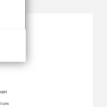
GmbH
t uns