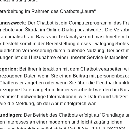
erarbeitung im Rahmen des Chatbots „Laura“
tungszweck:
Der Chatbot ist ein Computerprogramm, das Fr
gebote von Škoda im Online-Dialog beantwortet. Die Verarb
ollautomatisch auf Basis von Textanalyse und maschinellem L
 besteht somit in der Bereitstellung dieses Dialogangebotes
nuierlichen Verbesserung durch laufende Nutzung. Bei besti
lungen ist die Hinzunahme einer unserer Service-Mitarbeiter
egorien:
Bei Ihrer Interaktion mit dem Chatbot verarbeiten wi
bezogenen Daten wenn Sie einen Beitrag mit personenbez
Chatfenster angeben oder wenn Sie über die Feedbackfunkt
ezogene Daten angeben. Immer verarbeitet werden bei Nut
technisch notwendige Informationen, wie Datum und Uhrzeit
wie die Meldung, ob der Abruf erfolgreich war.
undlagen:
Der Betrieb des Chatbots erfolgt auf Grundlage 
ten Interesses an einer modernen und leicht zugänglichen
ns- und Interaktionsmöglichkeit (Art. 6 Abs. 1 lit. f) DSGVO).