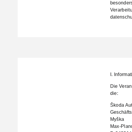
besonders
Verarbeit
datenschu
I. Inform
Die Veran
die:
Škoda Au
Geschäfts
Myška
Max-Planc