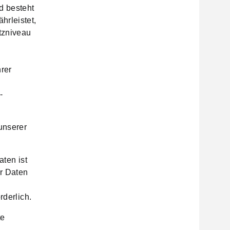
d besteht
rleistet,
tzniveau
o
rer
-
unserer
aten ist
er Daten
rderlich.
te