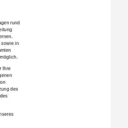
agen rund
eitung
ernen.
 sowie in
mmten
 möglich.
r Ihre
ogenen
ion
zung des
 des
unseres