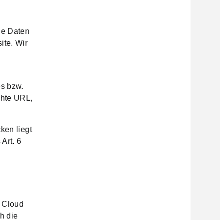
ne Daten
ite. Wir
es bzw.
chte URL,
ken liegt
Art. 6
a
e Cloud
h die