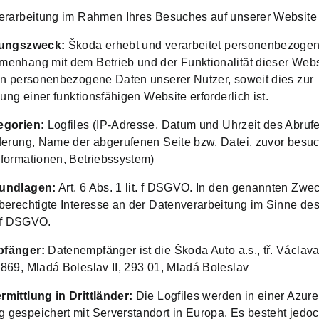
erarbeitung im Rahmen Ihres Besuches auf unserer Website
tungszweck:
Škoda erhebt und verarbeitet personenbezoge
enhang mit dem Betrieb und der Funktionalität dieser Webs
en personenbezogene Daten unserer Nutzer, soweit dies zur
lung einer funktionsfähigen Website erforderlich ist.
egorien:
Logfiles (IP-Adresse, Datum und Uhrzeit des Abruf
derung, Name der abgerufenen Seite bzw. Datei, zuvor besu
formationen, Betriebssystem)
undlagen:
Art. 6 Abs. 1 lit. f DSGVO. In den genannten Zwec
berechtigte Interesse an der Datenverarbeitung im Sinne des 
. f DSGVO.
fänger:
Datenempfänger ist die Škoda Auto a.s., tř. Václav
869, Mladá Boleslav II, 293 01, Mladá Boleslav
mittlung in Drittländer:
Die Logfiles werden in einer Azur
gespeichert mit Serverstandort in Europa. Es besteht jedoc