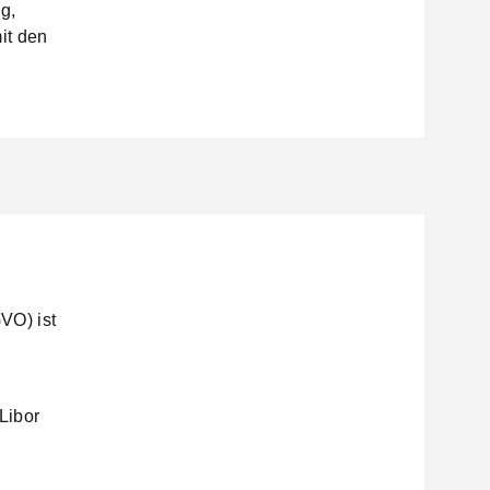
g,
it den
VO) ist
Libor