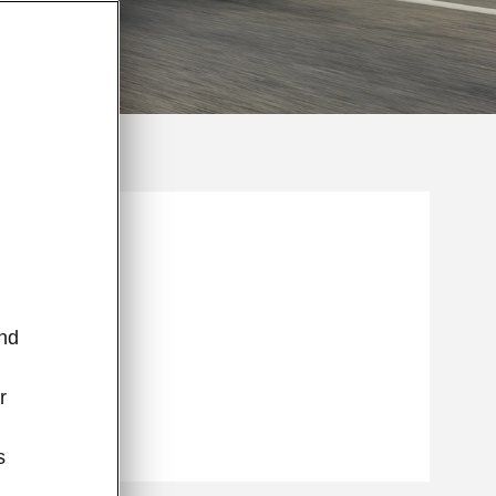
m
und
r
s