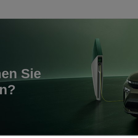
nen Sie
en?