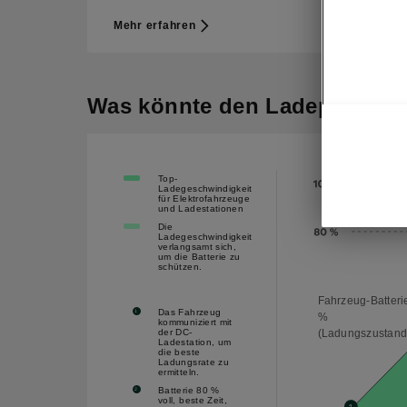
Mehr erfahren
Mehr
Was könnte den Ladeprozess 
Top-
Ladegeschwindigkeit
für Elektrofahrzeuge
und Ladestationen
Die
Ladegeschwindigkeit
verlangsamt sich,
um die Batterie zu
schützen.
Fahrzeug-Batteri
Das Fahrzeug
1
%
kommuniziert mit
(Ladungszustand
der DC-
Ladestation, um
die beste
Ladungsrate zu
ermitteln.
Batterie 80 %
2
voll, beste Zeit,