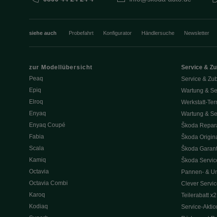
siehe auch
Probefahrt
Konfigurator
Händlersuche
Newsletter
zur Modellübersicht
Service & Z
Peaq
Service & Zu
Epiq
Wartung & Se
Elroq
Werkstatt-Ter
Enyaq
Wartung & Se
Enyaq Coupé
Škoda Repara
Fabia
Škoda Origina
Scala
Škoda Garant
Kamiq
Škoda Service
Octavia
Pannen- & Unf
Octavia Combi
Clever Servic
Karoq
Teilerabatt x2
Kodiaq
Service-Akti