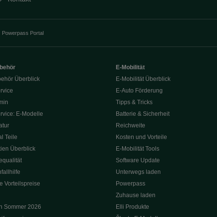
Powerpass Portal
ubehör
E-Mobilität
behör Überblick
E-Mobilität Überblick
rvice
E‑Auto Förderung
min
Tipps & Tricks
rvice: E-Modelle
Batterie & Sicherheit
tur
Reichweite
l Teile
Kosten und Vorteile
ien Überblick
E-Mobilität Tools
qualität
Software Update
allhilfe
Unterwegs laden
e Vorteilspreise
Powerpass
Zuhause laden
on Sommer 2026
Elli Produkte