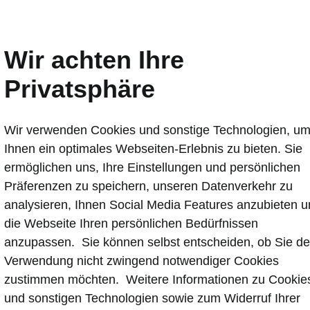
ählen
Wir achten Ihre
Reichweite km
Selection
442 - 514 km
Privatsphäre
Stromverbrauch (kombiniert)
15.1 - 17.6 kWh/100km
A
CO
-Emissionen (kombiniert)
0 g/km
CO
-Klasse
2
2
Wir verwenden Cookies und sonstige Technologien, u
Ihnen ein optimales Webseiten-Erlebnis zu bieten. Sie
ermöglichen uns, Ihre Einstellungen und persönlichen
Präferenzen zu speichern, unseren Datenverkehr zu
FENTLICH
ÖFFENTLICH
analysieren, Ihnen Social Media Features anzubieten 
8
m
6
h
18
m
die Webseite Ihren persönlichen Bedürfnissen
anzupassen. Sie können selbst entscheiden, ob Sie de
Verwendung nicht zwingend notwendiger Cookies
MPFOHLEN
EMPFOHLEN
zustimmen möchten. Weitere Informationen zu Cookie
ntliches Schnellladen
Öffentliches Laden
und sonstigen Technologien sowie zum Widerruf Ihrer
eichstrom, DC)
199 kW
(Wechselstrom AC)
11 k