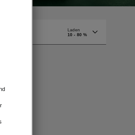
Laden
10 - 80 %
m
und
r
s
W