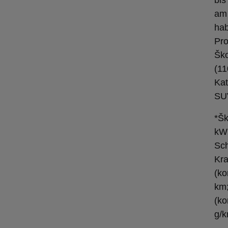
bis
am 
hab
Pro
Šk
(11
Kat
SU
*Šk
kW
Sch
Kra
(ko
km
(ko
g/k