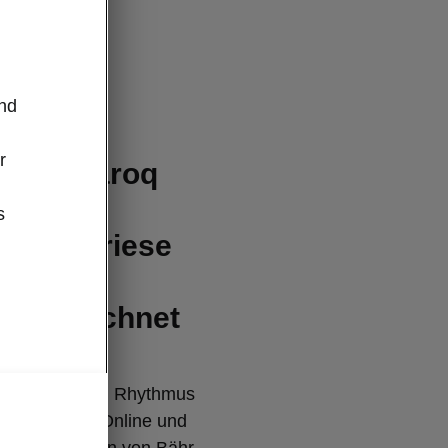
und
r
koda Karoq
ls
s
estwertriese
025
usgezeichnet
halbjährlichen Rhythmus
tellen Focus Online und