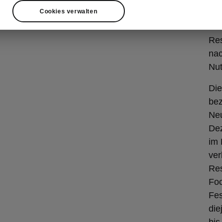
die
Cookies verwalten
& F
Pr
Res
na
Nu
Die
bez
Neu
De
im
ver
Res
Foc
Fes
die