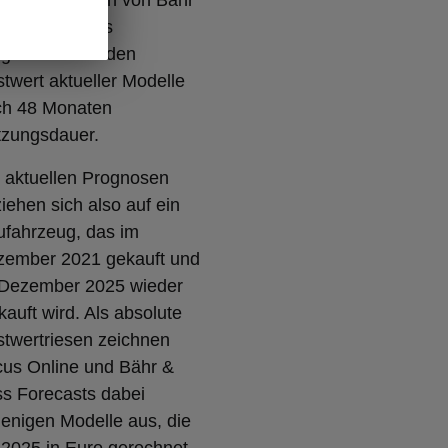
 Marktexperten von Bähr
ess Forecasts
ognosen über den
twert aktueller Modelle
ch 48 Monaten
tzungsdauer.
 aktuellen Prognosen
iehen sich also auf ein
fahrzeug, das im
zember 2021 gekauft und
 Dezember 2025 wieder
kauft wird. Als absolute
twertriesen zeichnen
us Online und Bähr &
s Forecasts dabei
jenigen Modelle aus, die