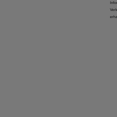
Inf
Ver
erha