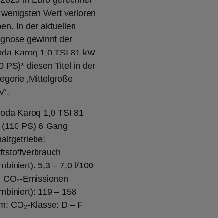
 2025 in Euro gerechnet
wenigsten Wert verloren
en. In der aktuellen
gnose gewinnt der
oda Karoq 1,0 TSI 81 kW
0 PS)* diesen Titel in der
egorie ‚Mittelgroße
V‘.
oda Karoq 1,0 TSI 81
 (110 PS) 6-Gang-
altgetriebe:
ftstoffverbrauch
mbiniert): 5,3 – 7,0 l/100
; CO₂-Emissionen
mbiniert): 119 – 158
m; CO₂-Klasse: D – F