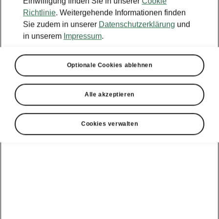
Einwilligung finden Sie in unserer
Cookie
Richtlinie
. Weitergehende Informationen finden
Sie zudem in unserer
Datenschutzerklärung
und
in unserem
Impressum
.
Optionale Cookies ablehnen
Alle akzeptieren
Cookies verwalten
ME3.7 Software-Update
Integrierung der Powerpass
Map in die Navigation
Detaillierte Informationen über
Ladestationen finden Sie jetzt direkt in
der Navigation Ihres Fahrzeugs.