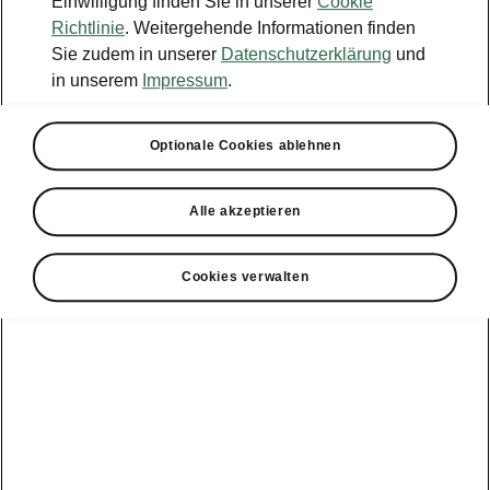
Einwilligung finden Sie in unserer
Cookie
Richtlinie
. Weitergehende Informationen finden
Sie zudem in unserer
Datenschutzerklärung
und
in unserem
Impressum
.
Optionale Cookies ablehnen
Alle akzeptieren
Cookies verwalten
Škoda ReifenClever
Ihre Leistungen. Ihre Vorteile.
Leistungen
Reifen definierter Marken
Die kostengünstige Alternative zu
ReifenPremium