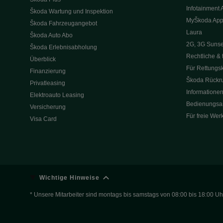
Infotainment 
Škoda Wartung und Inspektion
MyŠkoda Ap
Škoda Fahrzeugangebot
Laura
Škoda Auto Abo
2G, 3G Sunse
Škoda Erlebnisabholung
Rechtliche & 
Überblick
Für Rettungsk
Finanzierung
Škoda Rückru
Privatleasing
Informationen
Elektroauto Leasing
Bedienungsa
Versicherung
Für freie Wer
Visa Card
Wichtige Hinweise
* Unsere Mitarbeiter sind montags bis samstags von 08:00 bis 18:00 Uhr