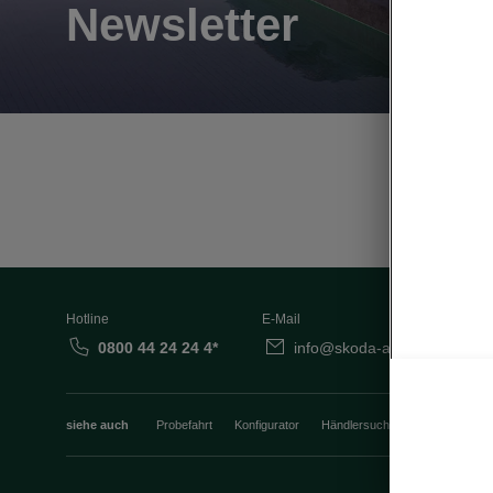
Newsletter
Hotline
E-Mail
0800 44 24 24 4*
info@skoda-auto.de
siehe auch
Probefahrt
Konfigurator
Händlersuche
Newsletter