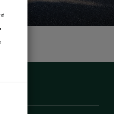
und
r
s