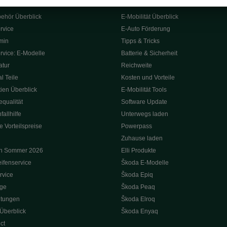
ubehör
E-Mobilität
behör Überblick
E-Mobilität Überblick
rvice
E‑Auto Förderung
min
Tipps & Tricks
rvice: E-Modelle
Batterie & Sicherheit
tur
Reichweite
l Teile
Kosten und Vorteile
ien Überblick
E-Mobilität Tools
qualität
Software Update
allhilfe
Unterwegs laden
e Vorteilspreise
Powerpass
Zuhause laden
on Sommer 2026
Elli Produkte
ifenservice
Škoda E-Modelle
rvice
Škoda Epiq
oge
Škoda Peaq
itungen
Škoda Elroq
 Überblick
Škoda Enyaq
ct