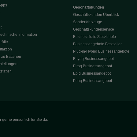
Apps
Geschäftskunden
p
Geschäftskunden Überblick
Sonderfahrzeuge
t
Geschäftskundenservice
technische Information
Businessflotte Steckbriefe
räfte
Businessangebote Bestseller
faktion
Plug-in-Hybrid Businessangebote
 zu Batterien
Enyaq Businessangebot
nleitungen
Elroq Businessangebot
kstätten
Epiq Businessangebot
Peaq Businessangebot
 gerne persönlich für Sie da.