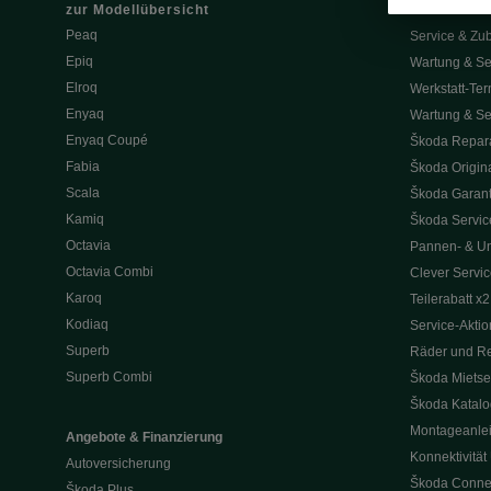
zur Modellübersicht
Service & Z
Peaq
Service & Zu
Epiq
Wartung & Se
Elroq
Werkstatt-Ter
Enyaq
Wartung & Se
Enyaq Coupé
Škoda Repara
Fabia
Škoda Origina
Scala
Škoda Garant
Kamiq
Škoda Service
Octavia
Pannen- & Unf
Octavia Combi
Clever Servic
Karoq
Teilerabatt x2
Kodiaq
Service-Akti
Superb
Räder und Re
Superb Combi
Škoda Mietse
Škoda Katal
Montageanle
Angebote & Finanzierung
Konnektivität
Autoversicherung
Škoda Conne
Škoda Plus