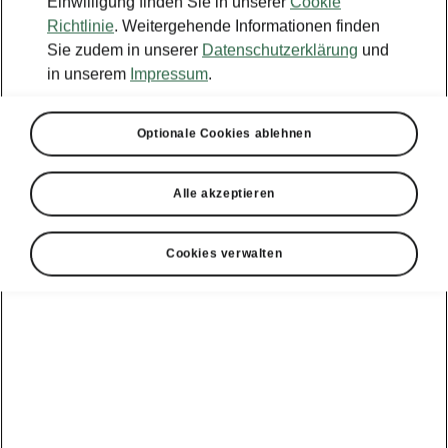
Einwilligung finden Sie in unserer
Cookie
Richtlinie
. Weitergehende Informationen finden
Sie zudem in unserer
Datenschutzerklärung
und
in unserem
Impressum
.
Optionale Cookies ablehnen
Alle akzeptieren
Cookies verwalten
Škoda Enyaq RS – Einfaches Einparken
Parklenkassistent "Intelligent
Park Assist"
Der optionale Assistent unterstützt beim Ein-
und Ausparken in Parklücken längs und quer
zur Fahrbahn. Das System steuert die