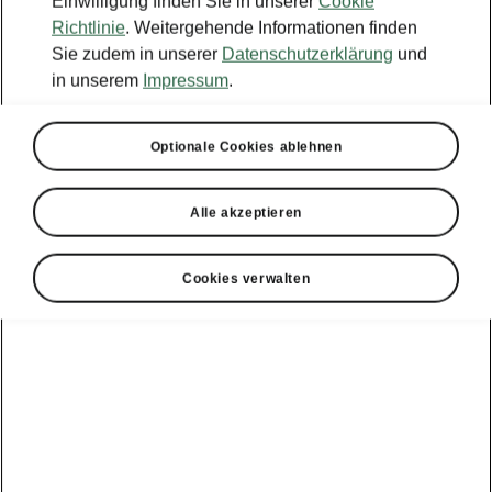
Einwilligung finden Sie in unserer
Cookie
Richtlinie
. Weitergehende Informationen finden
Sie zudem in unserer
Datenschutzerklärung
und
in unserem
Impressum
.
Karoq
Optionale Cookies ablehnen
Sportline
Alle akzeptieren
Beeindruckt auf Anhieb mit seinem sportlichen Look
und seiner Robustheit.
Cookies verwalten
Jetzt konfigurieren
Jetzt Probe fahren
40.940,00
EUR
ab
Preisliste
Finanzierungsrechner