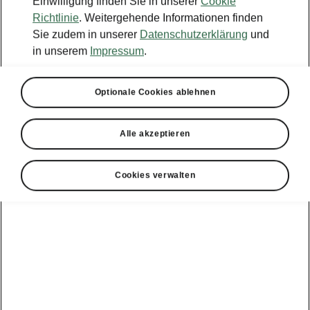
Einwilligung finden Sie in unserer
Cookie
Richtlinie
. Weitergehende Informationen finden
Sie zudem in unserer
Datenschutzerklärung
und
in unserem
Impressum
.
Optionale Cookies ablehnen
Alle akzeptieren
Cookies verwalten
Škoda Kodiaq – Sicherheitsassistenten
Notbremsassistent "Front
Assist"
Der serienmäßige Notbremsassistent „Front
Assist“ mit Fußgänger- und
Radfahrererkennung warnt Sie vor kritischen