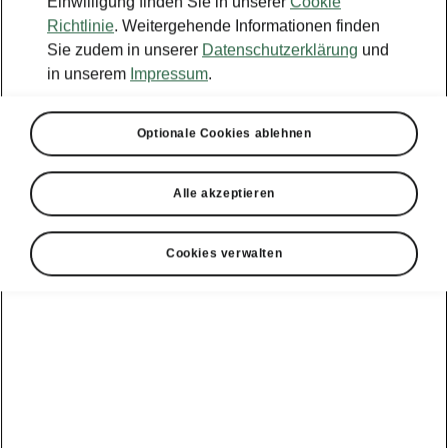
Einwilligung finden Sie in unserer
Cookie
Richtlinie
. Weitergehende Informationen finden
Sie zudem in unserer
Datenschutzerklärung
und
in unserem
Impressum
.
Optionale Cookies ablehnen
Alle akzeptieren
Cookies verwalten
Einfach selber machen
Das können Sie gut selber
machen
Wenn Ihr Škoda über ein Reserverad verfügt,
prüfen Sie hier Druck, Alter und Zustand
ebenfalls regelmäßig, und wenn Sie ein