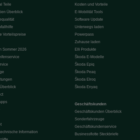
l Teile
Kosten und Vorteile
ien Überblick
E-Mobilität Tools
qualität
Software Update
allhilfe
Unterwegs laden
e Vorteilspreise
Powerpass
Zuhause laden
on Sommer 2026
Elli Produkte
ifenservice
Škoda E-Modelle
rvice
Škoda Epiq
oge
Škoda Peaq
itungen
Škoda Elroq
 Überblick
Škoda Enyaq
ct
Apps
Geschäftskunden
p
Geschäftskunden Überblick
Sonderfahrzeuge
t
Geschäftskundenservice
technische Information
Businessflotte Steckbriefe
räfte