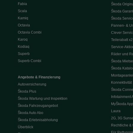
Fabia
Škoda Origina
Scala
Škoda Garant
Kamiq
Škoda Service
Octavia
Pannen- & Unf
Octavia Combi
Clever Servic
Karoq
Teilerabatt x2
Kodiaq
Service-Akti
Superb
Räder und Re
Superb Combi
Škoda Mietse
Škoda Katal
Montageanle
Angebote & Finanzierung
Konnektivität
Autoversicherung
Škoda Conne
Škoda Plus
Infotainment 
Škoda Wartung und Inspektion
MyŠkoda Ap
Škoda Fahrzeugangebot
Laura
Škoda Auto Abo
2G, 3G Sunse
Škoda Erlebnisabholung
Rechtliche & 
Überblick
Für Rettungsk