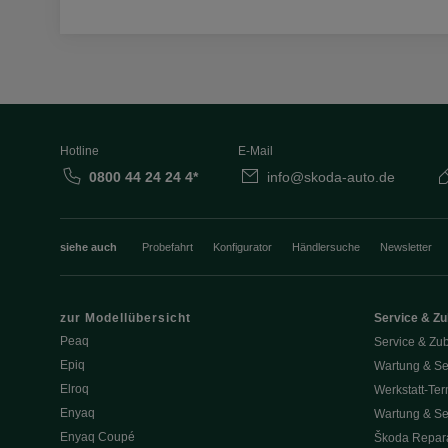
Hotline
E-Mail
0800 44 24 24 4*
info@skoda-auto.de
siehe auch
Probefahrt
Konfigurator
Händlersuche
Newsletter
zur Modellübersicht
Service & Z
Peaq
Service & Zu
Epiq
Wartung & Se
Elroq
Werkstatt-Ter
Enyaq
Wartung & Se
Enyaq Coupé
Škoda Repara