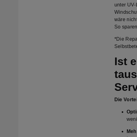
unter UV-L
Windschut
wäre nich
So sparen
*Die Repa
Selbstbete
Ist 
tau
Serv
Die Vorte
Opti
weni
Meh