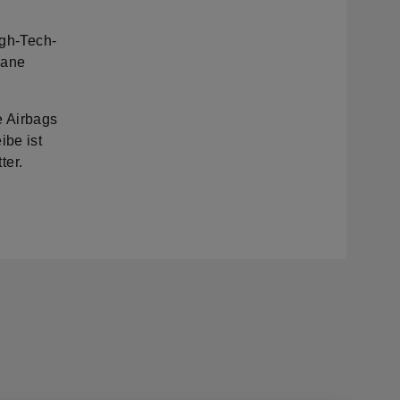
gh-Tech-
Lane
e Airbags
ibe ist
ter.