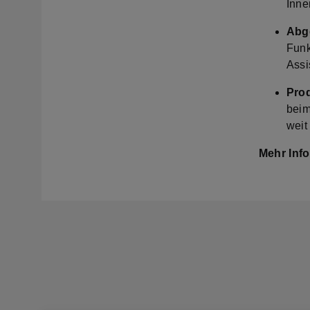
Inne
Abge
Funk
Assis
Prod
beim
weit
Mehr Info