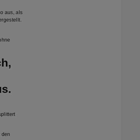
o aus, als
rgestellt.
 ohne
ch,
us.
littert
t den