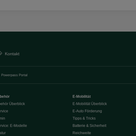
Kontakt
Powerpass Portal
ubehör
E-Mobilität
behör Überblick
E-Mobilität Überblick
rvice
E‑Auto Förderung
min
Tipps & Tricks
rvice: E-Modelle
Batterie & Sicherheit
tur
Reichweite