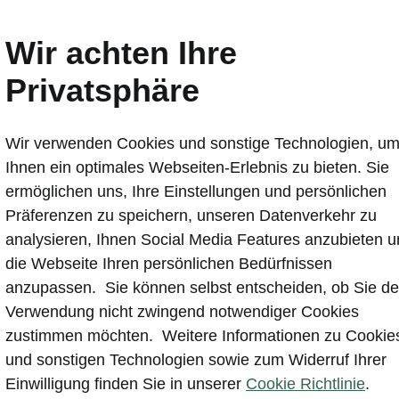
Wir achten Ihre
Privatsphäre
Wir verwenden Cookies und sonstige Technologien, u
Ihnen ein optimales Webseiten-Erlebnis zu bieten. Sie
ermöglichen uns, Ihre Einstellungen und persönlichen
 beste Reparatur für Ih
Präferenzen zu speichern, unseren Datenverkehr zu
analysieren, Ihnen Social Media Features anzubieten 
eibe
die Webseite Ihren persönlichen Bedürfnissen
anzupassen. Sie können selbst entscheiden, ob Sie de
Verwendung nicht zwingend notwendiger Cookies
oda Servicespezialisten sind für Sie natürlich der
zustimmen möchten. Weitere Informationen zu Cookie
partner Nummer 1, wenn es um Ihre Sicherheit rund um 
und sonstigen Technologien sowie zum Widerruf Ihrer
 geht.
Einwilligung finden Sie in unserer
Cookie Richtlinie
.