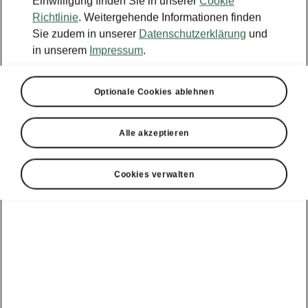
Einwilligung finden Sie in unserer
Cookie
Richtlinie
. Weitergehende Informationen finden
Sie zudem in unserer
Datenschutzerklärung
und
in unserem
Impressum
.
Optionale Cookies ablehnen
Alle akzeptieren
Cookies verwalten
Flexibel bleiben mit niedrigen
Monatsraten
Und so geht's:
1
Der AutoCredit
der Škoda Bank bietet Ihnen
niedrige Monatsraten und Flexibilität zum
Laufzeitende. Sie suchen sich einfach Ihr