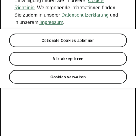
Einwilligung finden Sie in unserer
Cookie
Richtlinie
. Weitergehende Informationen finden
Sie zudem in unserer
Datenschutzerklärung
und
in unserem
Impressum
.
Optionale Cookies ablehnen
Alle akzeptieren
Cookies verwalten
Škoda Fabia Balance – Konnektivität
Infotainment nach neuestem
Stand der Technik
Konnektivität sollte kein Privileg der
automobilen Oberklasse sein. Für den Fabia
Balance ist sie selbstverständlich. Das