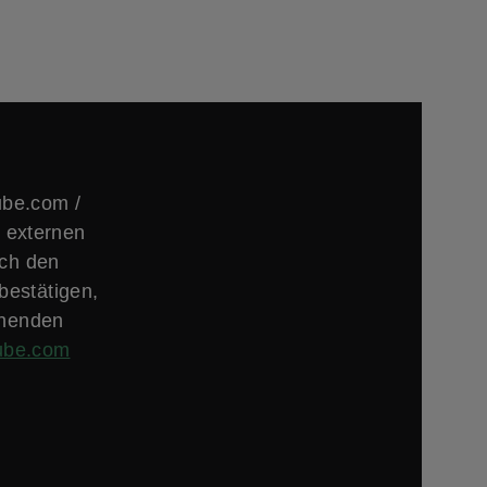
ube.com /
 externen
rch den
bestätigen,
chenden
ube.com