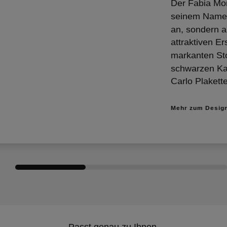
Der Fabia Mont
seinem Namen
an, sondern 
attraktiven E
markanten Sto
schwarzen Ka
Carlo Plakett
Mehr zum Desig
Passt genau zu Ihnen.