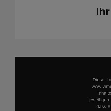
Ih
Dieser I
www.vime
Inhalt
jeweiligen
dass S