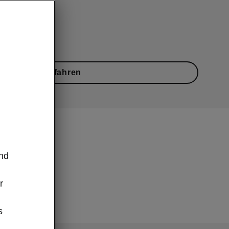
Jetzt Probe fahren
m
und
r
s