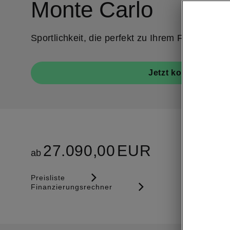
Monte Carlo
Sportlichkeit, die perfekt zu Ihrem Fabia passt.
Jetzt konfigurieren
27.090,00
EUR
ab
Preisliste
Finanzierungsrechner