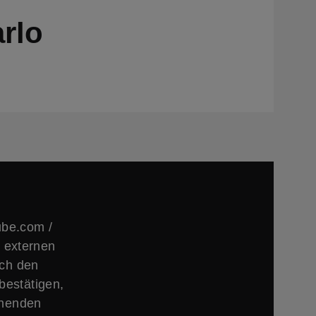
rlo
ube.com /
 externen
rch den
bestätigen,
chenden