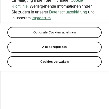
Einwilligung finden Sie in unserer
Cookie
Richtlinie
. Weitergehende Informationen finden
Sie zudem in unserer
Datenschutzerklärung
und
in unserem
Impressum
.
Optionale Cookies ablehnen
Alle akzeptieren
Cookies verwalten
Fabia Monte Carlo – Sicherheitssysteme
Frontradarassistent mit City-
Notbremsfunktion
Der Frontradarassistent ist ein
Sicherheitssystem zur Kollisionswarnung.
Steht eine Kollision bevor, werden die Bremsen