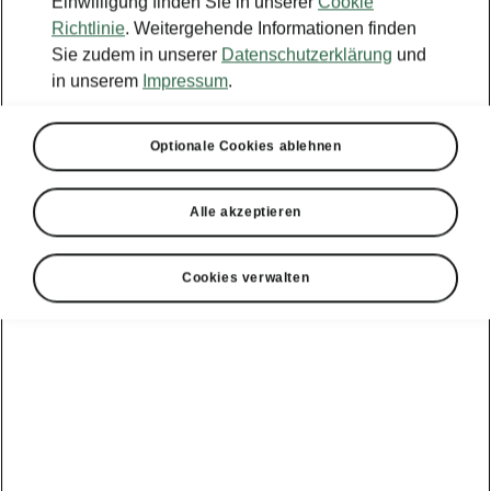
Einwilligung finden Sie in unserer
Cookie
Richtlinie
. Weitergehende Informationen finden
Sie zudem in unserer
Datenschutzerklärung
und
in unserem
Impressum
.
Optionale Cookies ablehnen
Alle akzeptieren
Cookies verwalten
Škoda Kodiaq RS – Für Ihre Sicherheit
Fahrassistenzsysteme
Der Kodiaq RS ist mit hochmodernen
Fahrassistenzsystemen ausgestattet, die nicht
nur Sie und Ihre Mitfahrenden, sondern auch
alle anderen Verkehrsteilnehmer schützen.
Genießen Sie die Vorzüge der