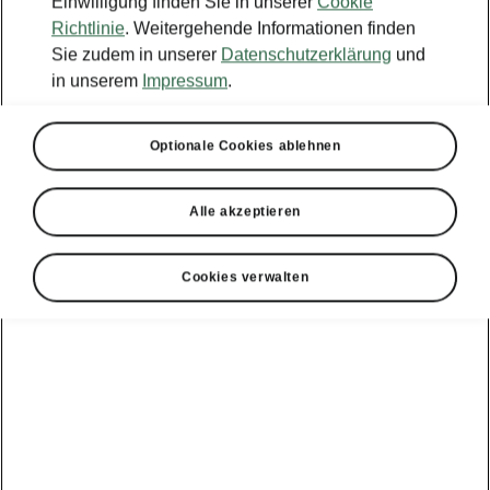
Einwilligung finden Sie in unserer
Cookie
Richtlinie
. Weitergehende Informationen finden
Sie zudem in unserer
Datenschutzerklärung
und
in unserem
Impressum
.
Optionale Cookies ablehnen
Alle akzeptieren
Cookies verwalten
Kodiaq Sportline – Cleverer Gepäckraum
Cargoelemente
In bester Škoda Tradition bietet auch der
Gepäckraum des Kodiaq Sportline jede Menge
praktische Features. Gegenstände können im
Gepäckraum mit optionalen Cargoelementen
gesichert werden. Platzieren Sie einfach Ihre