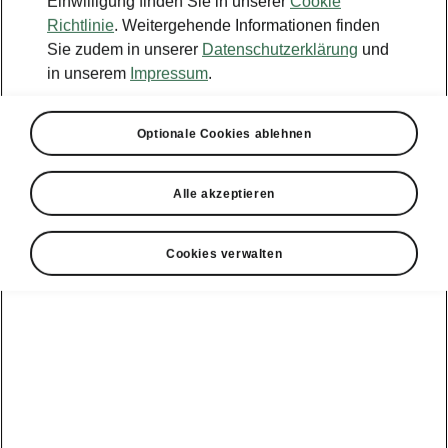
Einwilligung finden Sie in unserer
Cookie
Richtlinie
. Weitergehende Informationen finden
Sie zudem in unserer
Datenschutzerklärung
und
in unserem
Impressum
.
Optionale Cookies ablehnen
Alle akzeptieren
Cookies verwalten
Škoda Scala Balance – Clevere Details
Regenschirmfach
Der Škoda Scala Balance lässt Sie nicht im
Regen stehen: in der Fahrertür befindet sich
ein Fach für einen Regenschirm (Regenschirm
in der Fahrertür inklusive).