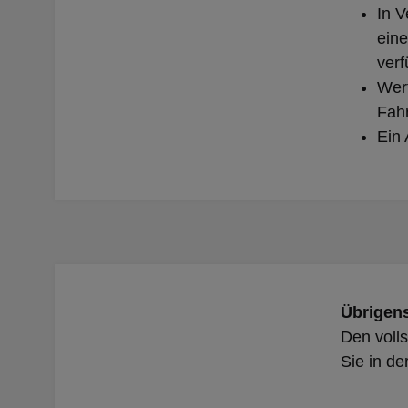
In V
eine
verf
Wert
Fahr
Ein 
Übrigen
Den voll
Sie in de