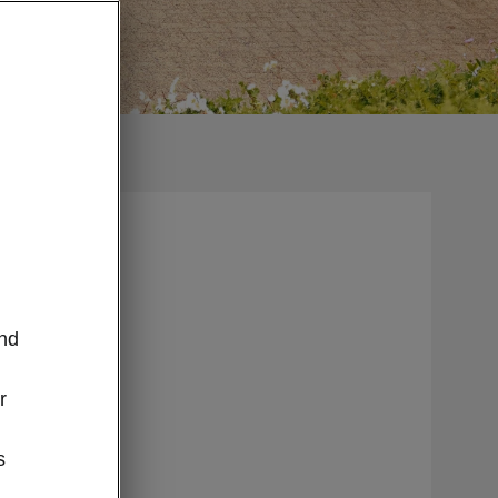
m
wie bei
rgabe des
und
Jahre bzw.
.
r
 Škoda
s