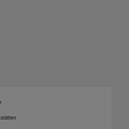
e
stätten