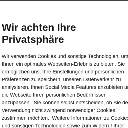
Wir achten Ihre
Privatsphäre
Wir verwenden Cookies und sonstige Technologien, u
Ihnen ein optimales Webseiten-Erlebnis zu bieten. Sie
1
 Sie beim Neuwagenkauf die Škoda Anschlussgarantie
als
ermöglichen uns, Ihre Einstellungen und persönlichen
2
stattung dazu und erhalten den gleichen Leistungsumfang
Präferenzen zu speichern, unseren Datenverkehr zu
hrigen Herstellergarantie. Wählen Sie dafür einfach Ihre
bination aus Garantielaufzeit (gilt ab Erstzulassung / Übe
analysieren, Ihnen Social Media Features anzubieten 
) sowie Gesamtfahrleistung aus und genießen Sie bis zu 5 
die Webseite Ihren persönlichen Bedürfnissen
m perfekten Schutz gegen unvorhersehbare Reparaturkosten
anzupassen. Sie können selbst entscheiden, ob Sie de
Verwendung nicht zwingend notwendiger Cookies
ngsfall bringen Sie Ihr Fahrzeug bitte wie gewohnt zu Ihrem
zustimmen möchten. Weitere Informationen zu Cookie
und sonstigen Technologien sowie zum Widerruf Ihrer