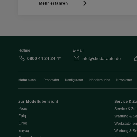
Mehr erfahren
Hotline
E-Mail
0800 44 24 24 4*
info@skoda-auto.de
siehe auch
Probefahrt
Konfigurator
Händlersuche
Newsletter
zur Modellübersicht
Service & Z
Peaq
Service & Zu
Epiq
Wartung & Se
Elroq
Werkstatt-Ter
Enyaq
Wartung & Se