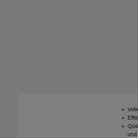
Voll
Effe
Qual
und 