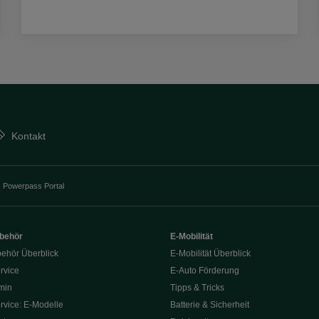
Kontakt
Powerpass Portal
ubehör
E-Mobilität
behör Überblick
E-Mobilität Überblick
rvice
E‑Auto Förderung
min
Tipps & Tricks
rvice: E-Modelle
Batterie & Sicherheit