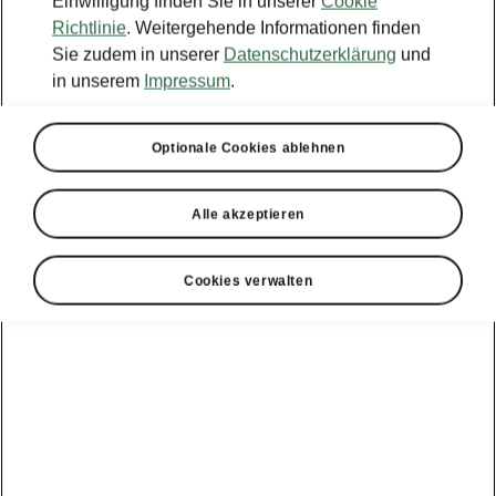
Einwilligung finden Sie in unserer
Cookie
Richtlinie
. Weitergehende Informationen finden
Sie zudem in unserer
Datenschutzerklärung
und
in unserem
Impressum
.
Optionale Cookies ablehnen
Alle akzeptieren
Cookies verwalten
Urlaubscheck
Die Profiltiefe
Der erste Schritt: Die Profiltiefe prüfen. Für
Sommerreifen sind mindestens 1,6 mm
gesetzlich vorgeschrieben – 3 mm werden
empfohlen. Mit einer 1-Euro-Münze geht das
ganz einfach: Verschwindet der goldene Rand