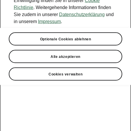
Einwilligung finden Sie in unserer
Cookie
Konfigurator
Richtlinie
. Weitergehende Informationen finden
Sie zudem in unserer
Datenschutzerklärung
und
Händlersuche
in unserem
Impressum
.
Newsletter
Optionale Cookies ablehnen
Powerpass Portal
Alle akzeptieren
Cookies verwalten
Angebote für
Gewerbekunden
zur
Service &
E-Mobilität
Finanzdienstleistungen
Zubehör
Modellübersicht
Gewerbe
E-Mobilität
Service &
Überblick
Peaq
Großkunden
Zubehör
Überblick
E‑Auto
Epiq
Finanzdienstleistungen
Förderung
Großkunden
Wartung &
Elroq
Service
Tipps & Tricks
Großkunden