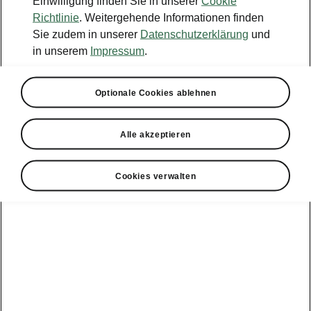
Einwilligung finden Sie in unserer
Cookie
Konfigurator
Richtlinie
. Weitergehende Informationen finden
Sie zudem in unserer
Datenschutzerklärung
und
Händlersuche
in unserem
Impressum
.
Newsletter
Optionale Cookies ablehnen
Powerpass Portal
Alle akzeptieren
Cookies verwalten
Angebote für
Gewerbekunden
zur
Service &
E-Mobilität
Finanzdienstleistungen
Zubehör
Modellübersicht
Gewerbe
E-Mobilität
Service &
Überblick
Peaq
Großkunden
Zubehör
Überblick
E‑Auto
Epiq
Finanzdienstleistungen
Förderung
Großkunden
Wartung &
Elroq
Service
Tipps & Tricks
Großkunden