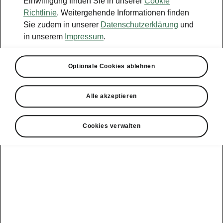
Einwilligung finden Sie in unserer
Cookie
Probefahrt
Richtlinie
. Weitergehende Informationen finden
Sie zudem in unserer
Datenschutzerklärung
und
Konfigurator
in unserem
Impressum
.
Händlersuche
Optionale Cookies ablehnen
Newsletter
Powerpass Portal
Alle akzeptieren
Cookies verwalten
Angebote für
Gewerbekunden
zur
Service &
E-Mobilität
Finanzdienstleistungen
Zubehör
Modellübersicht
Gewerbe
E-Mobilität
Service &
Überblick
Peaq
Großkunden
Zubehör
Überblick
E‑Auto
Epiq
Finanzdienstleistungen