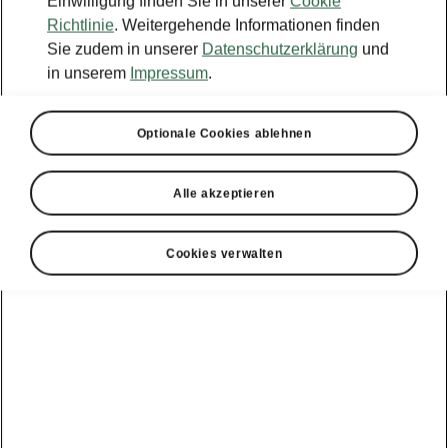
Einwilligung finden Sie in unserer
Cookie
Richtlinie
. Weitergehende Informationen finden
Sie zudem in unserer
Datenschutzerklärung
und
in unserem
Impressum
.
Optionale Cookies ablehnen
Alle akzeptieren
Cookies verwalten
Škoda Enyaq – Konnektivität
Hochmoderne
Infotainmentsysteme
Der Škoda Enyaq bietet ein 13" großes
Infotainmentsystem inklusive Navigation,
Bluetooth, SmartLink und zwei USB-C-